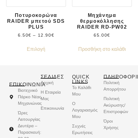
Ποτυροκορώνα
Μηχάνημα
RAIDER μπετού SDS
θερμοκόλλησης
PLUS
RAIDER RD-PW02
6.50
€
–
12.90
€
65.00
€
Επιλογή
Προσθήκη στο καλάθι
ΣΕΛΙΔΕΣ
QUICK
ΠΛΗΡΟΦΟΡΙ
LINKS
Αρχική
Πολιτική
ΕΠΙΚΟΙΝΩΝΊΑ
Το Καλάθι
Απορρήτου
Βιοτεχνικό
Η Εταιρεία
Μου
Πάρκο Νέας
Μας
Πολιτική
Μηχανιώνας
Ο
Ακύρωσης/
Επικοινωνία
Λογαριασμός
Επιστροφών
Ώρες
Μου
Λειτουργίας
Όροι
Δευτέρα –
Συχνές
Χρήσης
Παρασκευή:
Ερωτήσεις