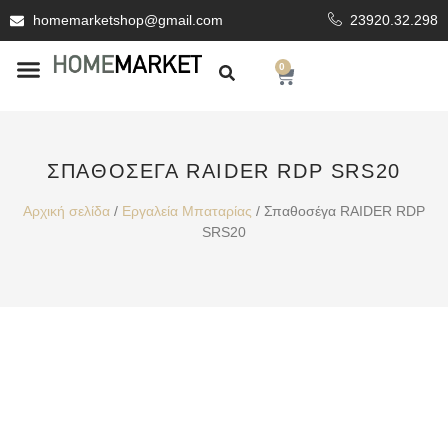
homemarketshop@gmail.com
23920.32.298
0
ΕΊΔΗ ΥΓΙΕΙΝΗΣ
ΕΠΕΝΔΥΤΙΚΆ ΥΛΙΚΆ
ΣΠΑΘΟΣΈΓΑ RAIDER RDP SRS20
Αρχική σελίδα
/
Εργαλεία Μπαταρίας
/ Σπαθοσέγα RAIDER RDP
SRS20