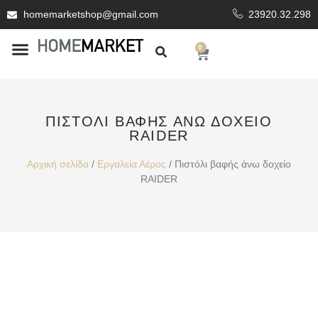
homemarketshop@gmail.com
23920.32.298
0
ΕΊΔΗ ΥΓΙΕΙΝΗΣ
ΕΠΕΝΔΥΤΙΚΆ ΥΛΙΚΆ
ΠΙΣΤΌΛΙ ΒΑΦΉΣ ΆΝΩ ΔΟΧΕΊΟ
RAIDER
Αρχική σελίδα
/
Εργαλεία Αέρος
/ Πιστόλι βαφής άνω δοχείο
RAIDER