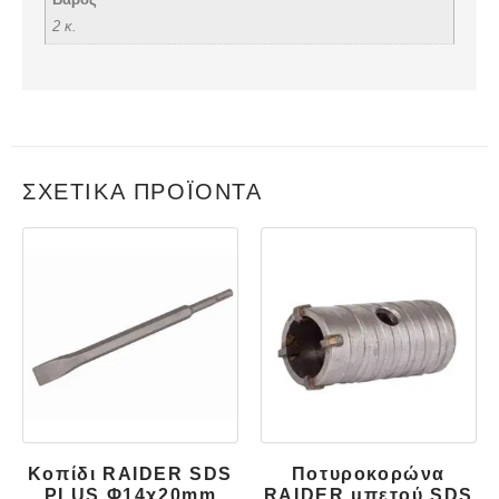
2 κ.
ΣΧΕΤΙΚΆ ΠΡΟΪΌΝΤΑ
Κοπίδι RAIDER SDS
Ποτυροκορώνα
PLUS Φ14χ20mm
RAIDER μπετού SDS