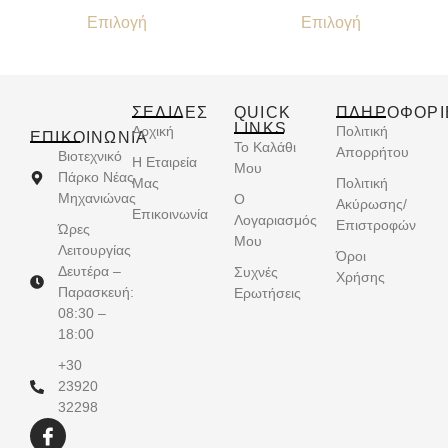
Επιλογή
Επιλογή
ΣΕΛΙΔΕΣ
QUICK
ΠΛΗΡΟΦΟΡΙ
LINKS
Αρχική
Πολιτική
ΕΠΙΚΟΙΝΩΝΊΑ
Το Καλάθι
Απορρήτου
Βιοτεχνικό
Η Εταιρεία
Μου
Πάρκο Νέας
Μας
Πολιτική
Μηχανιώνας
Ο
Ακύρωσης/
Επικοινωνία
Λογαριασμός
Επιστροφών
Ώρες
Μου
Λειτουργίας
Όροι
Δευτέρα –
Συχνές
Χρήσης
Παρασκευή:
Ερωτήσεις
08:30 –
18:00
+30
23920
32298