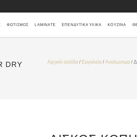
Σ
ΦΩΤΙΣΜΌΣ
LAMINATE
ΕΠΕΝΔΥΤΙΚΆ ΥΛΙΚΆ
ΚΟΥΖΊΝΑ
Θ
Αρχική σελίδα
/
Εργαλεία
/
Αναλώσιμα
/ Δ
R DRY