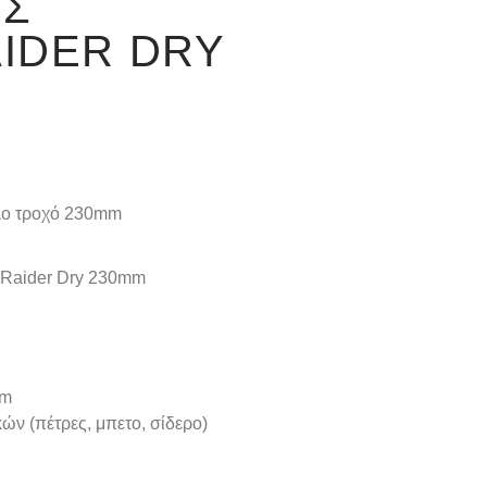
ΉΣ
IDER DRY
άλο τροχό 230mm
έ Raider Dry 230mm
mm
ών (πέτρες, μπετο, σίδερο)