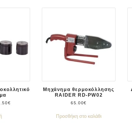
μοκολλητικό
Μηχάνημα θερμοκόλλησης
μα
RAIDER RD-PW02
6.50
€
65.00
€
ή
Προσθήκη στο καλάθι