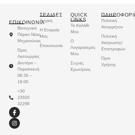
ΣΕΛΙΔΕΣ
QUICK
ΠΛΗΡΟΦΟΡΙ
LINKS
Αρχική
Πολιτική
ΕΠΙΚΟΙΝΩΝΊΑ
Το Καλάθι
Απορρήτου
Βιοτεχνικό
Η Εταιρεία
Μου
Πάρκο Νέας
Μας
Πολιτική
Μηχανιώνας
Ο
Ακύρωσης/
Επικοινωνία
Λογαριασμός
Επιστροφών
Ώρες
Μου
Λειτουργίας
Όροι
Δευτέρα –
Συχνές
Χρήσης
Παρασκευή:
Ερωτήσεις
08:30 –
18:00
+30
23920
32298