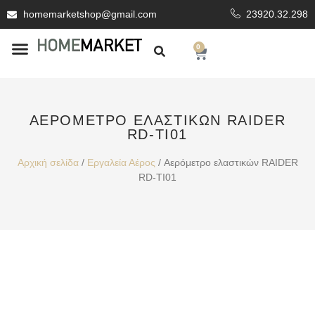
homemarketshop@gmail.com
23920.32.298
0
ΕΊΔΗ ΥΓΙΕΙΝΗΣ
ΕΠΕΝΔΥΤΙΚΆ ΥΛΙΚΆ
ΑΕΡΌΜΕΤΡΟ ΕΛΑΣΤΙΚΏΝ RAIDER
RD-TI01
Αρχική σελίδα
/
Εργαλεία Αέρος
/ Αερόμετρο ελαστικών RAIDER
RD-TI01