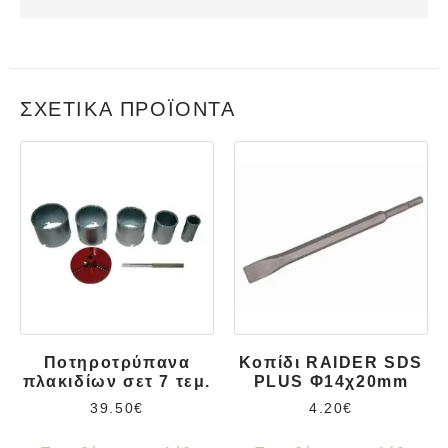
ΣΧΕΤΙΚΆ ΠΡΟΪΌΝΤΑ
Ποτηροτρύπανα
Κοπίδι RAIDER SDS
πλακιδίων σετ 7 τεμ.
PLUS Φ14χ20mm
39.50
€
4.20
€