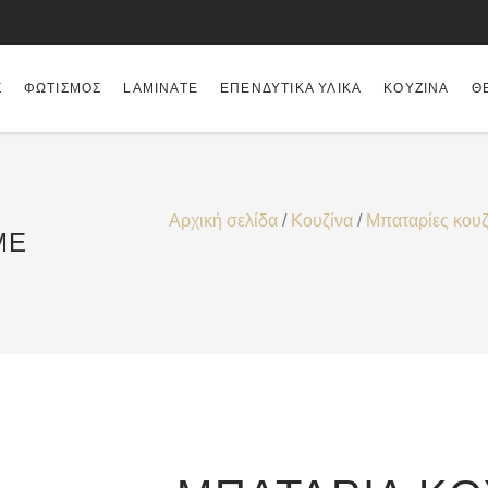
Σ
ΦΩΤΙΣΜΌΣ
LAMINATE
ΕΠΕΝΔΥΤΙΚΆ ΥΛΙΚΆ
ΚΟΥΖΊΝΑ
Θ
Αρχική σελίδα
/
Κουζίνα
/
Μπαταρίες κουζ
ΜΈ