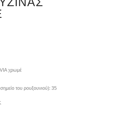
ΥΖΊΝΑΣ
Έ
LVIA χρωμέ
 σημείο του ρουξουνιού): 35
ς