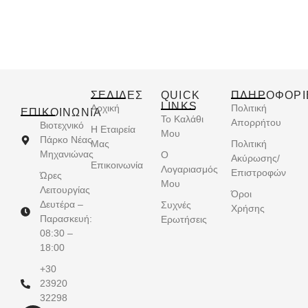
ΣΕΛΙΔΕΣ
QUICK
ΠΛΗΡΟΦΟΡΙ
LINKS
Αρχική
Πολιτική
ΕΠΙΚΟΙΝΩΝΊΑ
Το Καλάθι
Απορρήτου
Βιοτεχνικό
Η Εταιρεία
Μου
Πάρκο Νέας
Μας
Πολιτική
Μηχανιώνας
Ο
Ακύρωσης/
Επικοινωνία
Λογαριασμός
Επιστροφών
Ώρες
Μου
Λειτουργίας
Όροι
Δευτέρα –
Συχνές
Χρήσης
Παρασκευή:
Ερωτήσεις
08:30 –
18:00
+30
23920
32298