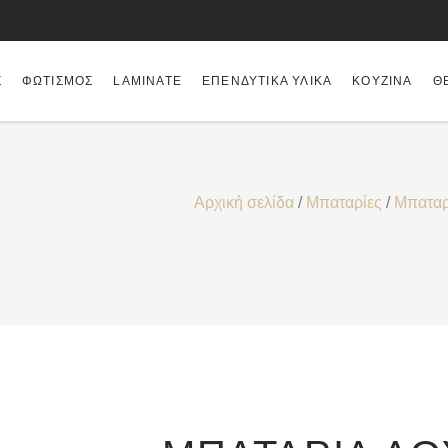
Σ
ΦΩΤΙΣΜΌΣ
LAMINATE
ΕΠΕΝΔΥΤΙΚΆ ΥΛΙΚΆ
ΚΟΥΖΊΝΑ
Θ
Αρχική σελίδα
/
Μπαταρίες
/
Μπαταρ