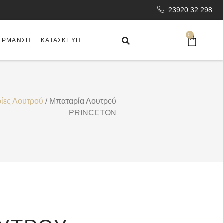
23920.32.298
0
ΈΡΜΑΝΣΗ
ΚΑΤΑΣΚΕΥΉ
ίες Λουτρού
/ Μπαταρία Λουτρού
PRINCETON