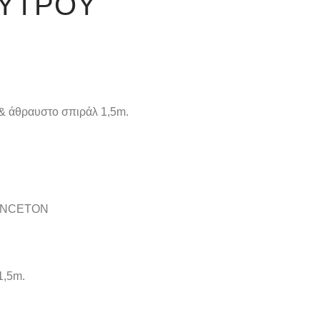
ΟΥΤΡΟΎ
 & άθραυστο σπιράλ 1,5m.
PRINCETON
1,5m.