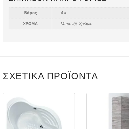
Βάρος
4 κ.
ΧΡΩΜΑ
Μπρονζέ, Χρώμιο
ΣΧΕΤΙΚΆ ΠΡΟΪΌΝΤΑ