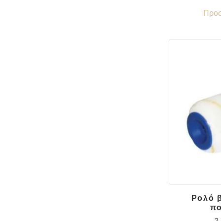
Προσ
Ρολό 
πο
2