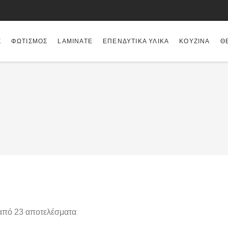
Σ
ΦΩΤΙΣΜΌΣ
LAMINATE
ΕΠΕΝΔΥΤΙΚΆ ΥΛΙΚΆ
ΚΟΥΖΊΝΑ
Θ
από 23 αποτελέσματα