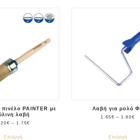
 πινέλο PAINTER με
Λαβή για ρολό Φ
ύλινη λαβή
1.65
€
–
1.80
€
.20
€
–
1.75
€
Επιλογή
Επιλογή