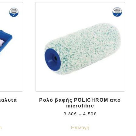
ιαλυτά
Ρολό βαφής POLICHROM από
microfibre
3.80
€
–
4.50
€
ι
Επιλογή