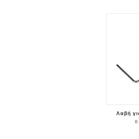
Λαβή γι
0