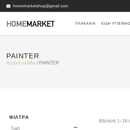
homemarketshop@gmail.com
ΠΛΑΚΆΚΙΑ
ΕΊΔΗ ΥΓΙΕΙΝΗ
PAINTER
Αρχική σελίδα
/ PAINTER
ΦΊΛΤΡΑ
Βλέπετε 1–16 
Τιμή