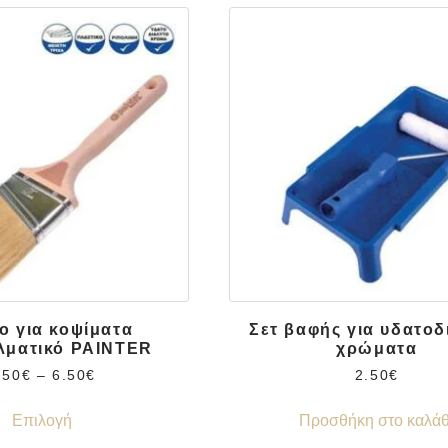
ο για κοψίματα
Σετ βαφής για υδατοδ
λματικό PAINTER
χρώματα
.50
€
–
6.50
€
2.50
€
Επιλογή
Προσθήκη στο καλάθ