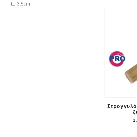
3.5cm
3cm
4cm
5cm
6.5cm
6cm
7.5cm
7cm
Στρογγυλό
ξ
1