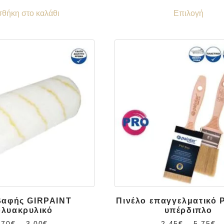
θήκη στο καλάθι
Επιλογή
βαφής GIRPAINT
Πινέλο επαγγελματικό
λυακρυλικό
υπέρδιπλο
.70
€
–
3.00
€
2.45
€
–
5.75
€