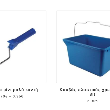
α μίνι ρολό κοντή
Κουβάς πλαστικός χρ
8lt
.70
€
–
0.95
€
2.90
€