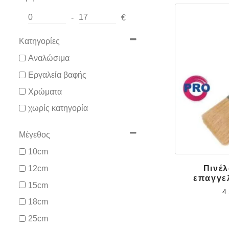
-
€
Minimum Price
Maximum Price
Κατηγορίες
Αναλώσιμα
Εργαλεία βαφής
Χρώματα
χωρίς κατηγορία
Μέγεθος
10cm
12cm
Πινέλ
επαγγε
15cm
4
18cm
25cm