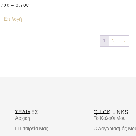
.70
€
–
8.70
€
Επιλογή
1
2
→
ΣΕΛΙΔΕΣ
QUICK LINKS
Αρχική
Το Καλάθι Μου
Η Εταιρεία Μας
Ο Λογαριασμός Μο