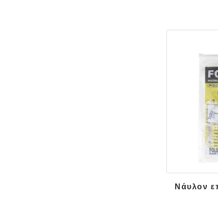
Νάυλον ε