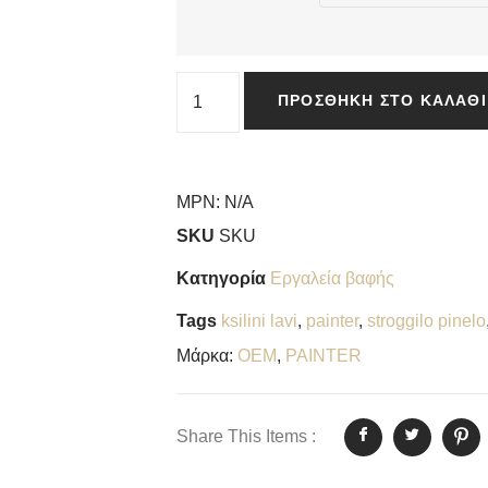
ΠΡΟΣΘΉΚΗ ΣΤΟ ΚΑΛΆΘΙ
MPN:
N/A
SKU
SKU
Κατηγορία
Εργαλεία βαφής
Tags
ksilini lavi
,
painter
,
stroggilo pinelo
Μάρκα:
OEM
,
PAINTER
Share This Items :