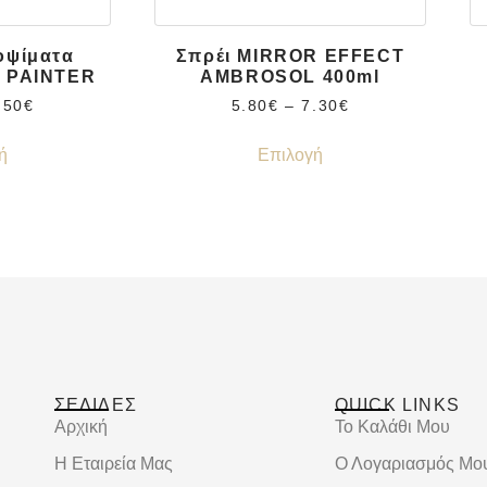
κοψίματα
Σπρέι MIRROR EFFECT
ό PAINTER
AMBROSOL 400ml
.50
€
5.80
€
–
7.30
€
ή
Επιλογή
ΣΕΛΙΔΕΣ
QUICK LINKS
Αρχική
Το Καλάθι Μου
Η Εταιρεία Μας
Ο Λογαριασμός Μο