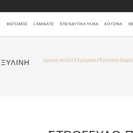
Σ
ΦΩΤΙΣΜΌΣ
LAMINATE
ΕΠΕΝΔΥΤΙΚΆ ΥΛΙΚΆ
ΚΟΥΖΊΝΑ
Θ
Αρχική σελίδα
/
Χρώματα
/
Εργαλεία βαφή
 ΞΎΛΙΝΗ