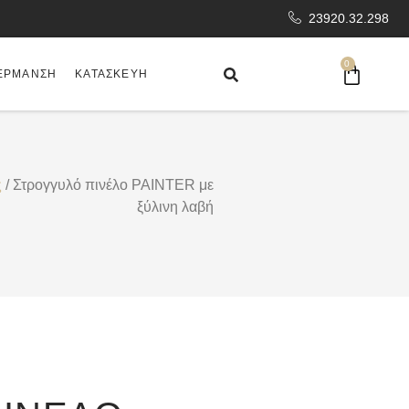
23920.32.298
0
ΈΡΜΑΝΣΗ
ΚΑΤΑΣΚΕΥΉ
ς
/ Στρογγυλό πινέλο PAINTER με
ξύλινη λαβή