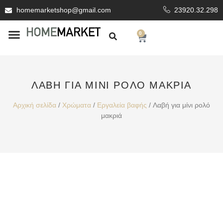
homemarketshop@gmail.com
23920.32.298
0
ΕΊΔΗ ΥΓΙΕΙΝΗΣ
ΕΠΕΝΔΥΤΙΚΆ ΥΛΙΚΆ
ΛΑΒΉ ΓΙΑ ΜΊΝΙ ΡΟΛΌ ΜΑΚΡΙΆ
Αρχική σελίδα
/
Χρώματα
/
Εργαλεία βαφής
/ Λαβή για μίνι ρολό
μακριά