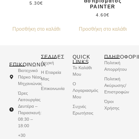
ασπρίσματος
5.30
€
PAINTER
4.60
€
Προσθήκη στο καλάθι
Προσθήκη στο καλάθι
ΣΕΛΙΔΕΣ
QUICK
ΠΛΗΡΟΦΟΡΙ
LINKS
Αρχική
Πολιτική
ΕΠΙΚΟΙΝΩΝΊΑ
Το Καλάθι
Απορρήτου
Βιοτεχνικό
Η Εταιρεία
Μου
Πάρκο Νέας
Μας
Πολιτική
Μηχανιώνας
Ο
Ακύρωσης/
Επικοινωνία
Λογαριασμός
Επιστροφών
Ώρες
Μου
Λειτουργίας
Όροι
Δευτέρα –
Συχνές
Χρήσης
Παρασκευή:
Ερωτήσεις
08:30 –
18:00
+30