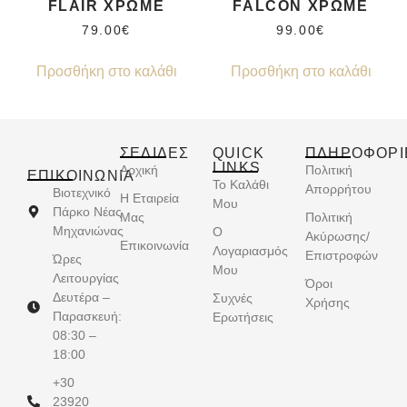
FLAIR ΧΡΩΜΕ
FALCON ΧΡΩΜΕ
79.00
€
99.00
€
Προσθήκη στο καλάθι
Προσθήκη στο καλάθι
ΣΕΛΙΔΕΣ
QUICK
ΠΛΗΡΟΦΟΡΙ
LINKS
Αρχική
Πολιτική
ΕΠΙΚΟΙΝΩΝΊΑ
Το Καλάθι
Απορρήτου
Βιοτεχνικό
Η Εταιρεία
Μου
Πάρκο Νέας
Μας
Πολιτική
Μηχανιώνας
Ο
Ακύρωσης/
Επικοινωνία
Λογαριασμός
Επιστροφών
Ώρες
Μου
Λειτουργίας
Όροι
Δευτέρα –
Συχνές
Χρήσης
Παρασκευή:
Ερωτήσεις
08:30 –
18:00
+30
23920