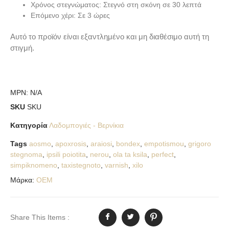
Χρόνος στεγνώματος: Στεγνό στη σκόνη σε 30 λεπτά
Επόμενο χέρι: Σε 3 ώρες
Αυτό το προϊόν είναι εξαντλημένο και μη διαθέσιμο αυτή τη
στιγμή.
MPN:
N/A
SKU
SKU
Κατηγορία
Λαδομπογιές - Βερνίκια
Tags
aosmo
,
apoxrosis
,
araiosi
,
bondex
,
empotismou
,
grigoro
stegnoma
,
ipsili poiotita
,
nerou
,
ola ta ksila
,
perfect
,
simpiknomeno
,
taxistegnoto
,
varnish
,
xilo
Μάρκα:
OEM
Share This Items :