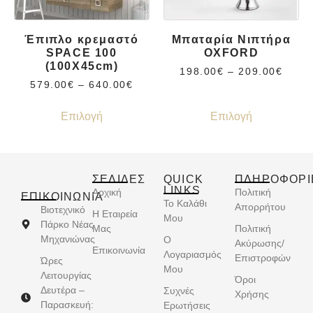
Έπιπλο κρεμαστό
Μπαταρία Νιπτήρα
SPACE 100
OXFORD
(100X45cm)
198.00
€
–
209.00
€
579.00
€
–
640.00
€
Επιλογή
Επιλογή
ΣΕΛΙΔΕΣ
QUICK
ΠΛΗΡΟΦΟΡΙ
LINKS
Αρχική
Πολιτική
ΕΠΙΚΟΙΝΩΝΊΑ
Το Καλάθι
Απορρήτου
Βιοτεχνικό
Η Εταιρεία
Μου
Πάρκο Νέας
Μας
Πολιτική
Μηχανιώνας
Ο
Ακύρωσης/
Επικοινωνία
Λογαριασμός
Επιστροφών
Ώρες
Μου
Λειτουργίας
Όροι
Δευτέρα –
Συχνές
Χρήσης
Παρασκευή:
Ερωτήσεις