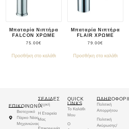
Μπαταρία Νιπτήρα
Μπαταρία Νιπτήρα
FALCON ΧΡΩΜΕ
FLAIR ΧΡΩΜΕ
75.00
€
79.00
€
Προσθήκη στο καλάθι
Προσθήκη στο καλάθι
ΣΕΛΙΔΕΣ
QUICK
ΠΛΗΡΟΦΟΡΙ
LINKS
Αρχική
Πολιτική
ΕΠΙΚΟΙΝΩΝΊΑ
Το Καλάθι
Απορρήτου
Βιοτεχνικό
Η Εταιρεία
Μου
Πάρκο Νέας
Μας
Πολιτική
Μηχανιώνας
Ο
Ακύρωσης/
Επικοινωνία