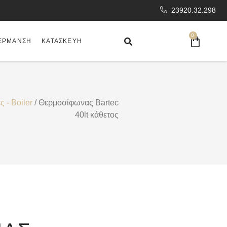
23920.32.298
0
ΈΡΜΑΝΣΗ
ΚΑΤΑΣΚΕΥΉ
 - Boiler
/ Θερμοσίφωνας Bartec
40lt κάθετος