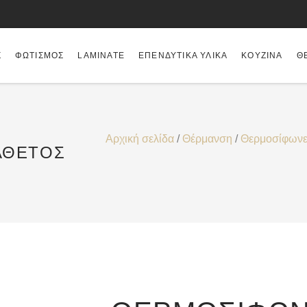
Σ
ΦΩΤΙΣΜΌΣ
LAMINATE
ΕΠΕΝΔΥΤΙΚΆ ΥΛΙΚΆ
ΚΟΥΖΊΝΑ
Θ
Αρχική σελίδα
/
Θέρμανση
/
Θερμοσίφωνες
ΆΘΕΤΟΣ