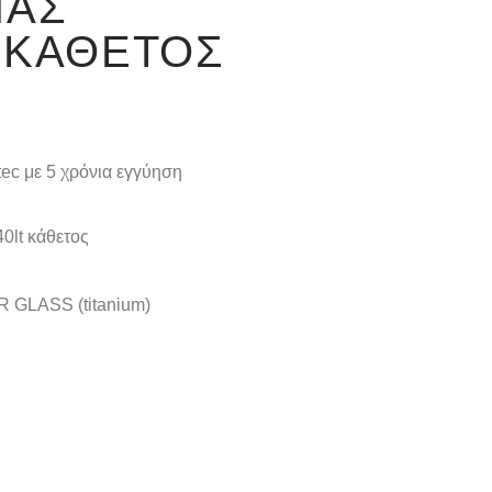
ΝΑΣ
 ΚΆΘΕΤΟΣ
tec με 5 χρόνια εγγύηση
0lt κάθετος
R GLASS (titanium)