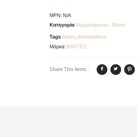
MPN:
N/A
Κατηγορία
Θερμοσίφωνες - Boiler
Tags
bartec
,
thermosifono
Μάρκα:
BARTEC
Share This Items :