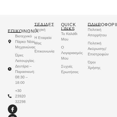
ΣΕΛΙΔΕΣ
QUICK
ΠΛΗΡΟΦΟΡΙ
LINKS
Αρχική
Πολιτική
ΕΠΙΚΟΙΝΩΝΊΑ
Το Καλάθι
Απορρήτου
Βιοτεχνικό
Η Εταιρεία
Μου
Πάρκο Νέας
Μας
Πολιτική
Μηχανιώνας
Ο
Ακύρωσης/
Επικοινωνία
Λογαριασμός
Επιστροφών
Ώρες
Μου
Λειτουργίας
Όροι
Δευτέρα –
Συχνές
Χρήσης
Παρασκευή:
Ερωτήσεις
08:30 –
18:00
+30
23920
32298