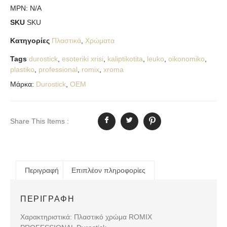
MPN:
N/A
SKU
SKU
Κατηγορίες
Πλαστικά
,
Χρώματα
Tags
durostick
,
esoteriki xrisi
,
kaliptikotita
,
leuko
,
oikonomiko
,
plastiko
,
professional
,
romix
,
xroma
Μάρκα:
Durostick
,
OEM
Share This Items :
Περιγραφή
Επιπλέον πληροφορίες
ΠΕΡΙΓΡΑΦΉ
Χαρακτηριστικά: Πλαστικό χρώμα ROMIX