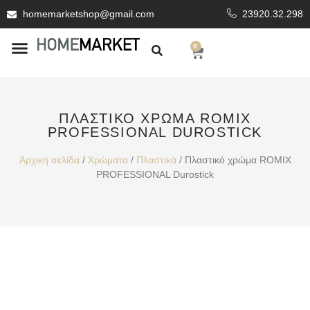
homemarketshop@gmail.com
23920.32.298
0
ΕΊΔΗ ΥΓΙΕΙΝΗΣ
ΕΠΕΝΔΥΤΙΚΆ ΥΛΙΚΆ
ΠΛΑΣΤΙΚΌ ΧΡΏΜΑ ROMIX
PROFESSIONAL DUROSTICK
Αρχική σελίδα
/
Χρώματα
/
Πλαστικά
/ Πλαστικό χρώμα ROMIX
PROFESSIONAL Durostick