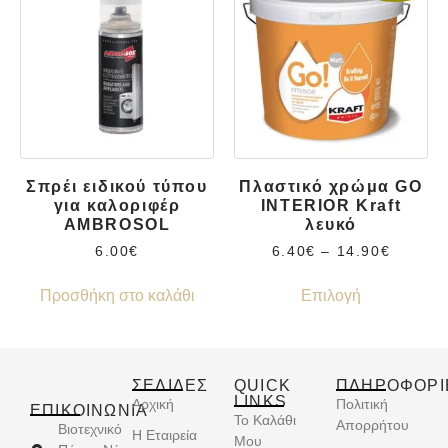
Σπρέι ειδικού τύπου
Πλαστικό χρώμα GO
για καλοριφέρ
INTERIOR Kraft
AMBROSOL
λευκό
6.00
€
6.40
€
–
14.90
€
Προσθήκη στο καλάθι
Επιλογή
ΣΕΛΙΔΕΣ
QUICK
ΠΛΗΡΟΦΟΡΙ
LINKS
Αρχική
Πολιτική
ΕΠΙΚΟΙΝΩΝΊΑ
Το Καλάθι
Απορρήτου
Βιοτεχνικό
Η Εταιρεία
Μου