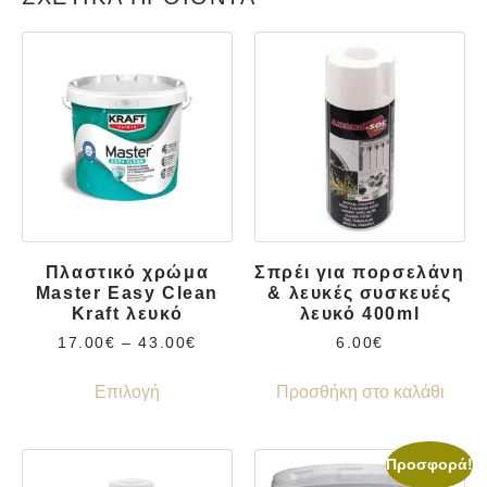
Πλαστικό χρώμα
Σπρέι για πορσελάνη
Master Easy Clean
& λευκές συσκευές
Kraft λευκό
λευκό 400ml
17.00
€
–
43.00
€
6.00
€
Επιλογή
Προσθήκη στο καλάθι
Προσφορά!