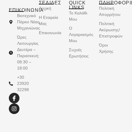
ΣΕΛΙΔΕΣ
QUICK
ΠΛΗΡΟΦΟΡΙ
LINKS
Αρχική
Πολιτική
ΕΠΙΚΟΙΝΩΝΊΑ
Το Καλάθι
Απορρήτου
Βιοτεχνικό
Η Εταιρεία
Μου
Πάρκο Νέας
Μας
Πολιτική
Μηχανιώνας
Ο
Ακύρωσης/
Επικοινωνία
Λογαριασμός
Επιστροφών
Ώρες
Μου
Λειτουργίας
Όροι
Δευτέρα –
Συχνές
Χρήσης
Παρασκευή:
Ερωτήσεις
08:30 –
18:00
+30
23920
32298