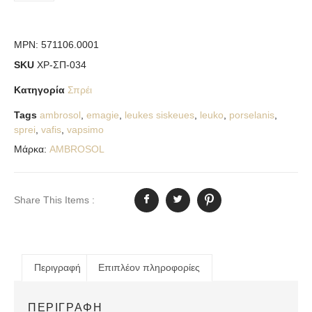
MPN:
571106.0001
SKU
ΧΡ-ΣΠ-034
Κατηγορία
Σπρέι
Tags
ambrosol
,
emagie
,
leukes siskeues
,
leuko
,
porselanis
,
sprei
,
vafis
,
vapsimo
Μάρκα:
AMBROSOL
Share This Items :
Περιγραφή
Επιπλέον πληροφορίες
ΠΕΡΙΓΡΑΦΉ