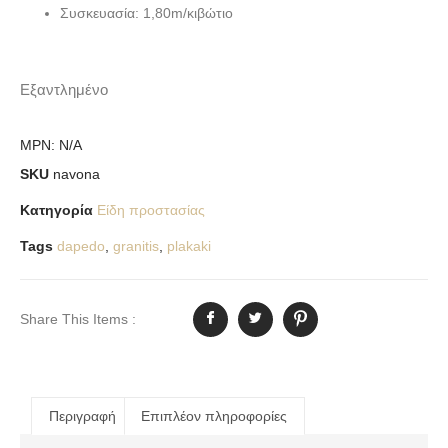
Συσκευασία: 1,80m/κιβώτιο
Εξαντλημένο
MPN:
N/A
SKU
navona
Κατηγορία
Είδη προστασίας
Tags
dapedo
,
granitis
,
plakaki
Share This Items :
Περιγραφή
Επιπλέον πληροφορίες