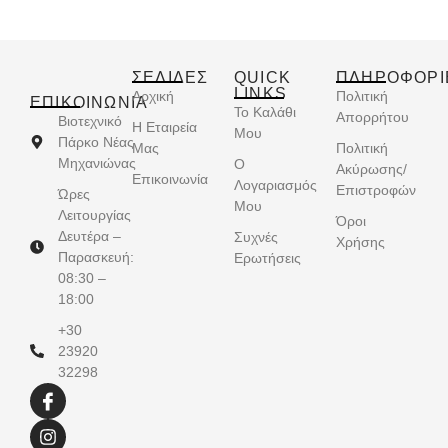
ΣΕΛΙΔΕΣ
QUICK
ΠΛΗΡΟΦΟΡΙ
LINKS
Αρχική
Πολιτική
ΕΠΙΚΟΙΝΩΝΊΑ
Το Καλάθι
Απορρήτου
Βιοτεχνικό
Η Εταιρεία
Μου
Πάρκο Νέας
Μας
Πολιτική
Μηχανιώνας
Ο
Ακύρωσης/
Επικοινωνία
Λογαριασμός
Επιστροφών
Ώρες
Μου
Λειτουργίας
Όροι
Δευτέρα –
Συχνές
Χρήσης
Παρασκευή:
Ερωτήσεις
08:30 –
18:00
+30
23920
32298