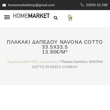
homemarketshop@gmail.com
23920.32.298
0
ΕΊΔΗ ΥΓΙΕΙΝΗΣ
ΕΠΕΝΔΥΤΙΚΆ ΥΛΙΚΆ
ΠΛΑΚΆΚΙ ΔΑΠΈΔΟΥ NAVONA COTTO
33.5X33.5
13.90€/M²
Αρχική σελίδα
/
Είδη προστασίας
/ Πλακάκι δαπέδου NAVONA
COTTO 33.5X33.5 13.90€/m²