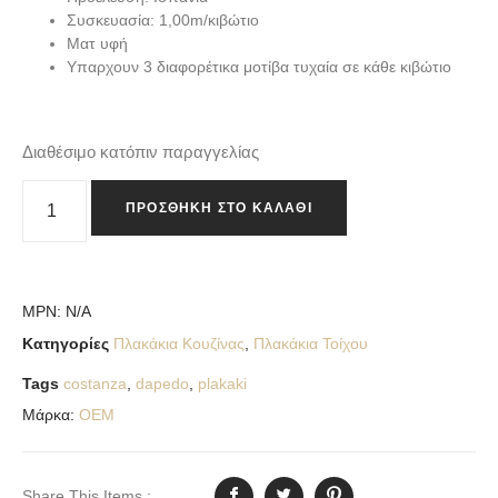
Συσκευασία: 1,00m/κιβώτιο
Ματ υφή
Υπαρχουν 3 διαφορέτικα μοτίβα τυχαία σε κάθε κιβώτιο
Διαθέσιμο κατόπιν παραγγελίας
ΠΡΟΣΘΉΚΗ ΣΤΟ ΚΑΛΆΘΙ
MPN:
N/A
Κατηγορίες
Πλακάκια Κουζίνας
,
Πλακάκια Τοίχου
Tags
costanza
,
dapedo
,
plakaki
Μάρκα:
OEM
Share This Items :