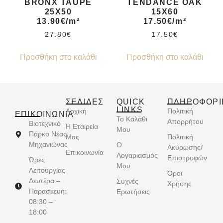
BRONX TAUPE
TENDANCE OAK
25X50
15X60
13.90€/m²
17.50€/m²
27.80
€
17.50
€
Προσθήκη στο καλάθι
Προσθήκη στο καλάθι
ΣΕΛΙΔΕΣ
QUICK
ΠΛΗΡΟΦΟΡΙ
LINKS
Αρχική
Πολιτική
ΕΠΙΚΟΙΝΩΝΊΑ
Το Καλάθι
Απορρήτου
Βιοτεχνικό
Η Εταιρεία
Μου
Πάρκο Νέας
Μας
Πολιτική
Μηχανιώνας
Ο
Ακύρωσης/
Επικοινωνία
Λογαριασμός
Επιστροφών
Ώρες
Μου
Λειτουργίας
Όροι
Δευτέρα –
Συχνές
Χρήσης
Παρασκευή:
Ερωτήσεις
08:30 –
18:00