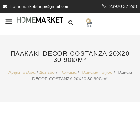
homemarketshop@gmail.com
23920.32.298
0
ΕΊΔΗ ΥΓΙΕΙΝΗΣ
ΕΠΕΝΔΥΤΙΚΆ ΥΛΙΚΆ
ΠΛΑΚΆΚΙ DECOR COSTANZA 20X20
30.90€/M²
Αρχική σελίδα
/
Δάπεδο
/
Πλακάκια
/
Πλακάκια Τοίχου
/ Πλακάκι
DECOR COSTANZA 20X20 30.90€/m²