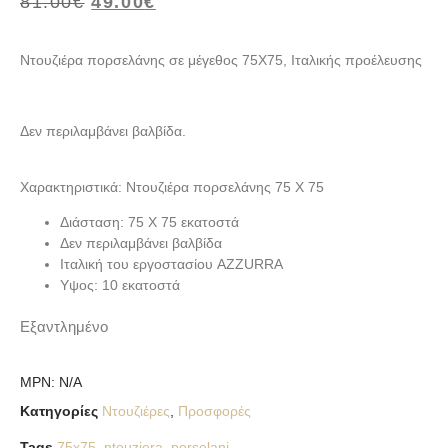
81.00
€
49.00
€
Ντουζιέρα πορσελάνης σε μέγεθος 75Χ75, Ιταλικής προέλευσης
Δεν περιλαμβάνει βαλβίδα.
Χαρακτηριστικά: Ντουζιέρα πορσελάνης 75 Χ 75
Διάσταση: 75 Χ 75 εκατοστά
Δεν περιλαμβάνει βαλβίδα
Ιταλική του εργοστασίου AZZURRA
Υψος: 10 εκατοστά
Εξαντλημένο
MPN:
N/A
Κατηγορίες
Ντουζιέρες
,
Προσφορές
Tags
75x75
,
ntouziera
,
porselani