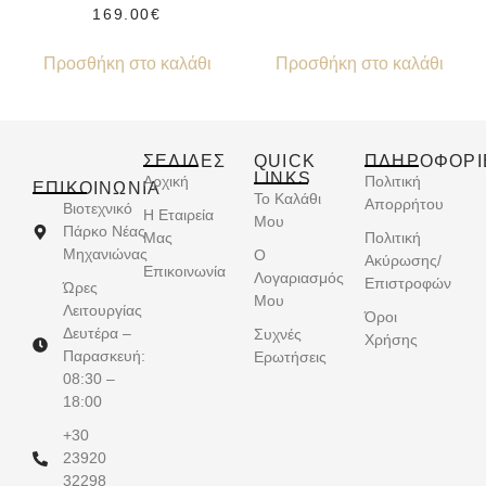
169.00
€
Προσθήκη στο καλάθι
Προσθήκη στο καλάθι
ΣΕΛΙΔΕΣ
QUICK
ΠΛΗΡΟΦΟΡΙ
LINKS
Αρχική
Πολιτική
ΕΠΙΚΟΙΝΩΝΊΑ
Το Καλάθι
Απορρήτου
Βιοτεχνικό
Η Εταιρεία
Μου
Πάρκο Νέας
Μας
Πολιτική
Μηχανιώνας
Ο
Ακύρωσης/
Επικοινωνία
Λογαριασμός
Επιστροφών
Ώρες
Μου
Λειτουργίας
Όροι
Δευτέρα –
Συχνές
Χρήσης
Παρασκευή:
Ερωτήσεις
08:30 –
18:00
+30
23920
32298