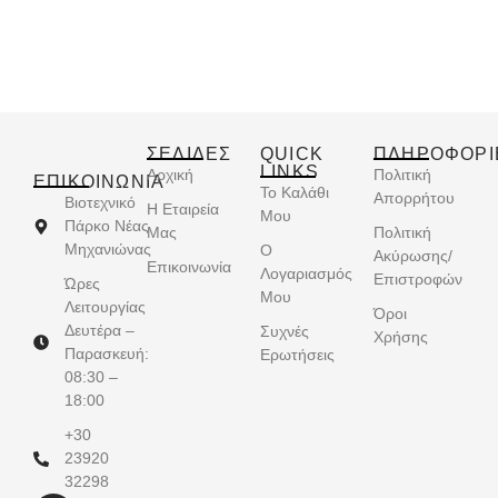
ΣΕΛΙΔΕΣ
QUICK
ΠΛΗΡΟΦΟΡΙ
LINKS
Αρχική
Πολιτική
ΕΠΙΚΟΙΝΩΝΊΑ
Το Καλάθι
Απορρήτου
Βιοτεχνικό
Η Εταιρεία
Μου
Πάρκο Νέας
Μας
Πολιτική
Μηχανιώνας
Ο
Ακύρωσης/
Επικοινωνία
Λογαριασμός
Επιστροφών
Ώρες
Μου
Λειτουργίας
Όροι
Δευτέρα –
Συχνές
Χρήσης
Παρασκευή:
Ερωτήσεις
08:30 –
18:00
+30
23920
32298