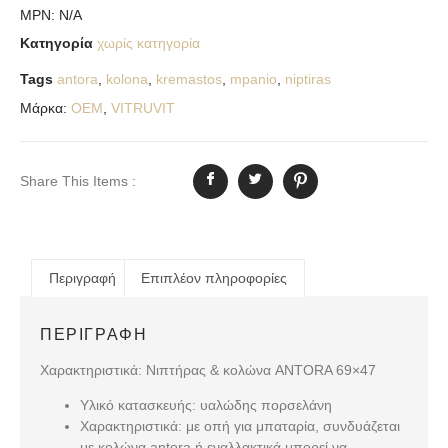
MPN:
N/A
Κατηγορία
χωρίς κατηγορία
Tags
antora
,
kolona
,
kremastos
,
mpanio
,
niptiras
Μάρκα:
OEM
,
VITRUVIT
Share This Items :
Περιγραφή
Επιπλέον πληροφορίες
ΠΕΡΙΓΡΑΦΉ
Χαρακτηριστικά: Νιπτήρας & κολώνα ANTORA 69×47
Υλικό κατασκευής:
υαλώδης πορσελάνη
Χαρακτηριστικά:
με οπή για μπαταρία, συνδυάζεται
με κολώνα antora ή εναλλακτικά μπορεί να