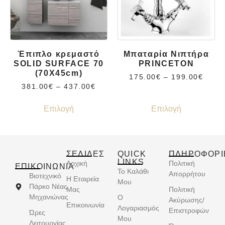
Έπιπλο κρεμαστό
Μπαταρία Νιπτήρα
SOLID SURFACE 70
PRINCETON
(70X45cm)
175.00
€
–
199.00
€
381.00
€
–
437.00
€
Επιλογή
Επιλογή
ΣΕΛΙΔΕΣ
QUICK
ΠΛΗΡΟΦΟΡΙ
LINKS
Αρχική
Πολιτική
ΕΠΙΚΟΙΝΩΝΊΑ
Το Καλάθι
Απορρήτου
Βιοτεχνικό
Η Εταιρεία
Μου
Πάρκο Νέας
Μας
Πολιτική
Μηχανιώνας
Ο
Ακύρωσης/
Επικοινωνία
Λογαριασμός
Επιστροφών
Ώρες
Μου
Λειτουργίας