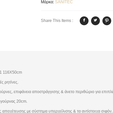
Μάρκα:
SANITEC
Share This Items :
01 116X50cm
ές ρητίνες
.
ούρνες, επιφάνεια αποστράγγισης & άνετο περιθώριο για επιπ
 γούρνας 20
cm
.
αποχέτευσης με σύστημα υπερχείλισης & τα αντίστοιχα σιφόν. Δ