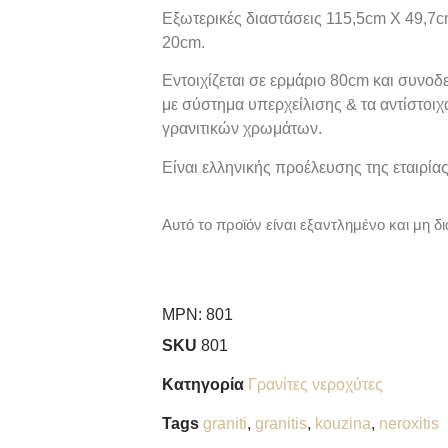
Εξωτερικές διαστάσεις 115,5
cm
Χ 49,7
c
20
cm
.
Εντοιχίζεται σε ερμάριο
80cm και
συνοδε
με σύστημα υπερχείλισης & τα αντίστοιχα 
γρανιτικών χρωμάτων.
Είναι ελληνικής προέλευσης της εταιρί
Αυτό το προϊόν είναι εξαντλημένο και μη δι
MPN:
801
SKU
801
Κατηγορία
Γρανίτες νεροχύτες
Tags
graniti
,
granitis
,
kouzina
,
neroxitis