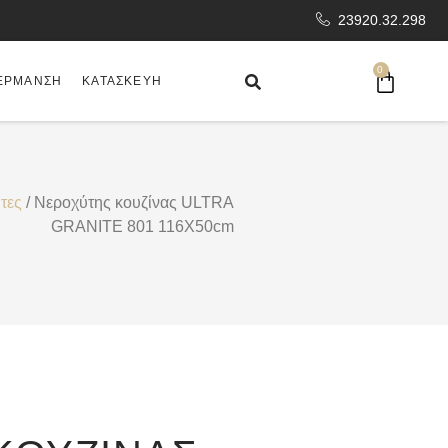
23920.32.298
0
ΈΡΜΑΝΣΗ
ΚΑΤΑΣΚΕΥΉ
τες
/ Νεροχύτης κουζίνας ULTRA
GRANITE 801 116X50cm