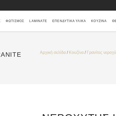
Σ
ΦΩΤΙΣΜΌΣ
LAMINATE
ΕΠΕΝΔΥΤΙΚΆ ΥΛΙΚΆ
ΚΟΥΖΊΝΑ
Θ
Αρχική σελίδα
/
Κουζίνα
/
Γρανίτες νεροχύ
RANITE