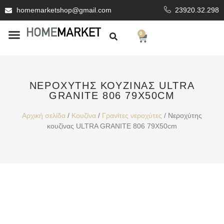
homemarketshop@gmail.com
23920.32.298
0
ΕΊΔΗ ΥΓΙΕΙΝΗΣ
ΕΠΕΝΔΥΤΙΚΆ ΥΛΙΚΆ
ΝΕΡΟΧΎΤΗΣ ΚΟΥΖΊΝΑΣ ULTRA
GRANITE 806 79X50CM
Αρχική σελίδα
/
Κουζίνα
/
Γρανίτες νεροχύτες
/ Νεροχύτης
κουζίνας ULTRA GRANITE 806 79X50cm