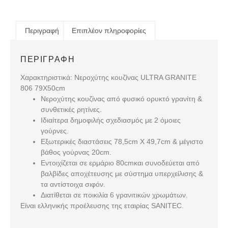
Περιγραφή
Επιπλέον πληροφορίες
ΠΕΡΙΓΡΑΦΉ
Χαρακτηριστικά: Νεροχύτης κουζίνας ULTRA GRANITE
806 79X50cm
Νεροχύτης κουζίνας από φυσικό ορυκτό γρανίτη &
συνθετικές ρητίνες.
Ιδιαίτερα δημοφιλής σχεδιασμός με 2 όμοιες
γούρνες.
Εξωτερικές διαστάσεις 78,5
cm
Χ 49,7
cm
& μέγιστο
βάθος γούρνας 20
cm
.
Εντοιχίζεται σε ερμάριο 80
cm
και συνοδεύεται από
βαλβίδες αποχέτευσης με σύστημα υπερχείλισης &
τα αντίστοιχα σιφόν.
Διατίθεται σε ποικιλία 6 γρανιτικών χρωμάτων.
Είναι ελληνικής προέλευσης της εταιρίας SANITEC.