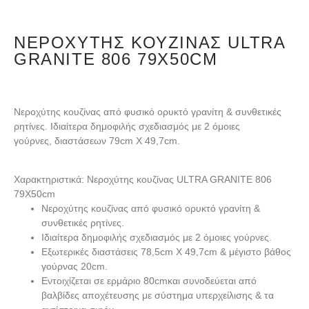
ΝΕΡΟΧΎΤΗΣ ΚΟΥΖΊΝΑΣ ULTRA
GRANITE 806 79X50CM
Νεροχύτης κουζίνας από φυσικό ορυκτό γρανίτη & συνθετικές
ρητίνες. Ιδιαίτερα δημοφιλής σχεδιασμός με 2 όμοιες
γούρνες
,
διαστάσεων 79cm Χ 49,7cm.
Χαρακτηριστικά: Νεροχύτης κουζίνας ULTRA GRANITE 806
79X50cm
Νεροχύτης κουζίνας από φυσικό ορυκτό γρανίτη &
συνθετικές ρητίνες.
Ιδιαίτερα δημοφιλής σχεδιασμός με 2 όμοιες γούρνες.
Εξωτερικές διαστάσεις 78,5
cm
Χ 49,7
cm
& μέγιστο βάθος
γούρνας 20
cm
.
Εντοιχίζεται σε ερμάριο 80
cm
και συνοδεύεται από
βαλβίδες αποχέτευσης με σύστημα υπερχείλισης & τα