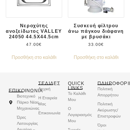
Νεροχύτης
Συσκευή φίλτρου
ανοξείδωτος VALLEY
άνω πάγκου διάφανη
24050 44.5X44.5cm
με βρυσάκι
47.00
€
33.00
€
Προσθήκη στο καλάθι
Προσθήκη στο καλάθι
ΣΕΛΙΔΕΣ
QUICK
ΠΛΗΡΟΦΟΡΙ
LINKS
Αρχική
Πολιτική
ΕΠΙΚΟΙΝΩΝΊΑ
Το Καλάθι
Απορρήτου
Βιοτεχνικό
Η Εταιρεία
Μου
Πάρκο Νέας
Μας
Πολιτική
Μηχανιώνας
Ο
Ακύρωσης/
Επικοινωνία
Λογαριασμός
Επιστροφών
Ώρες
Μου
Λειτουργίας
Όροι
Δευτέρα –
Συχνές