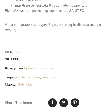
αντίστοιχα σιφόν.
Διατίθεται σε ποικιλία 6 γρανιτικών χρωμάτων.
Είναι ελληνικής προέλευσης της εταιρίας SANITEC.
Αυτό το προϊόν είναι εξαντλημένο και μη διαθέσιμο αυτή τη
στιγμή.
MPN:
806
SKU
806
Κατηγορία
Γρανίτες νεροχύτες
Tags
granitis
,
kouzina
,
neroxitis
Μάρκα:
SANITEC
Share This Items :