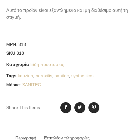
Αυτό το προϊόν είναι εξαντλημένο και μη διαθέσιμο αυτή τη
στιγμή.
MPN:
318
SKU
318
Κατηγορία
Είδη προστασίας
Tags
kouzina
,
neroxitis
,
sanitec
,
synthetikos
Μάρκα:
SANITEC
Share This Items :
Περιγραφή
Επιπλέον πληροφορίες