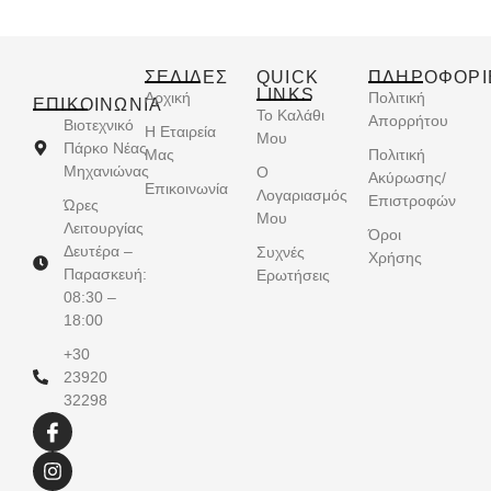
ΣΕΛΙΔΕΣ
QUICK
ΠΛΗΡΟΦΟΡΙ
LINKS
Αρχική
Πολιτική
ΕΠΙΚΟΙΝΩΝΊΑ
Το Καλάθι
Απορρήτου
Βιοτεχνικό
Η Εταιρεία
Μου
Πάρκο Νέας
Μας
Πολιτική
Μηχανιώνας
Ο
Ακύρωσης/
Επικοινωνία
Λογαριασμός
Επιστροφών
Ώρες
Μου
Λειτουργίας
Όροι
Δευτέρα –
Συχνές
Χρήσης
Παρασκευή:
Ερωτήσεις
08:30 –
18:00
+30
23920
32298