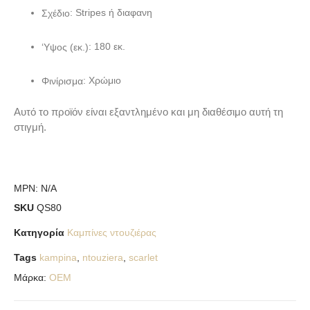
: Stripes ή διαφανη
Σχέδιο
: 180 εκ.
‘Υψος (εκ.)
: Χρώμιο
Φινίρισμα
Αυτό το προϊόν είναι εξαντλημένο και μη διαθέσιμο αυτή τη
στιγμή.
MPN:
N/A
SKU
QS80
Κατηγορία
Καμπίνες ντουζιέρας
Tags
kampina
,
ntouziera
,
scarlet
Μάρκα:
OEM