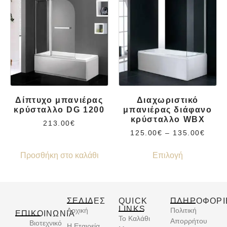
Δίπτυχο μπανιέρας
Διαχωριστικό
κρύσταλλο DG 1200
μπανιέρας διάφανο
κρύσταλλο WBX
213.00
€
125.00
€
–
135.00
€
Προσθήκη στο καλάθι
Επιλογή
ΣΕΛΙΔΕΣ
QUICK
ΠΛΗΡΟΦΟΡΙ
LINKS
Αρχική
Πολιτική
ΕΠΙΚΟΙΝΩΝΊΑ
Το Καλάθι
Απορρήτου
Βιοτεχνικό
Η Εταιρεία