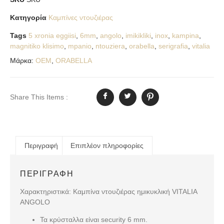
Κατηγορία
Καμπίνες ντουζιέρας
Tags
5 xronia eggiisi
,
6mm
,
angolo
,
imikikliki
,
inox
,
kampina
,
magnitiko klisimo
,
mpanio
,
ntouziera
,
orabella
,
serigrafia
,
vitalia
Μάρκα:
OEM
,
ORABELLA
Share This Items :
Περιγραφή
Επιπλέον πληροφορίες
ΠΕΡΙΓΡΑΦΉ
Χαρακτηριστικά: Καμπίνα ντουζιέρας ημικυκλική VITALIA
ANGOLO
Τα κρύσταλλα είναι security 6 mm.