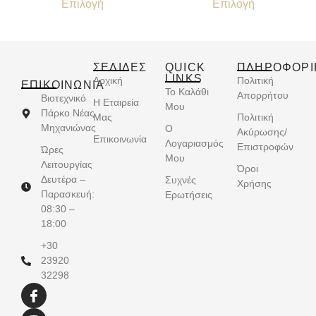
Επιλογή
Επιλογή
ΣΕΛΙΔΕΣ
QUICK
ΠΛΗΡΟΦΟΡΙ
LINKS
Αρχική
Πολιτική
ΕΠΙΚΟΙΝΩΝΊΑ
Το Καλάθι
Απορρήτου
Βιοτεχνικό
Η Εταιρεία
Μου
Πάρκο Νέας
Μας
Πολιτική
Μηχανιώνας
Ο
Ακύρωσης/
Επικοινωνία
Λογαριασμός
Επιστροφών
Ώρες
Μου
Λειτουργίας
Όροι
Δευτέρα –
Συχνές
Χρήσης
Παρασκευή:
Ερωτήσεις
08:30 –
18:00
+30
23920
32298