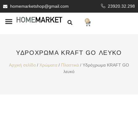
homemarketshop@gmail.com
23920.32.298
0
ΕΊΔΗ ΥΓΙΕΙΝΗΣ
ΕΠΕΝΔΥΤΙΚΆ ΥΛΙΚΆ
ΥΔΡΌΧΡΩΜΑ KRAFT GO ΛΕΥΚΌ
Αρχική σελίδα
/
Χρώματα
/
Πλαστικά
/ Υδρόχρωμα KRAFT GO
λευκό