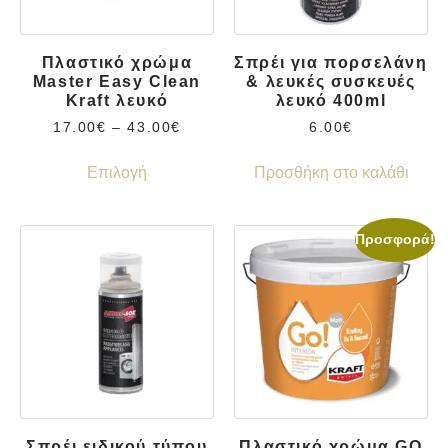
Πλαστικό χρώμα
Σπρέι για πορσελάνη
Master Easy Clean
& λευκές συσκευές
Kraft λευκό
λευκό 400ml
17.00
€
–
43.00
€
6.00
€
Επιλογή
Προσθήκη στο καλάθι
Προσφορά!
Σπρέι ειδικού τύπου
Πλαστικό χρώμα GO