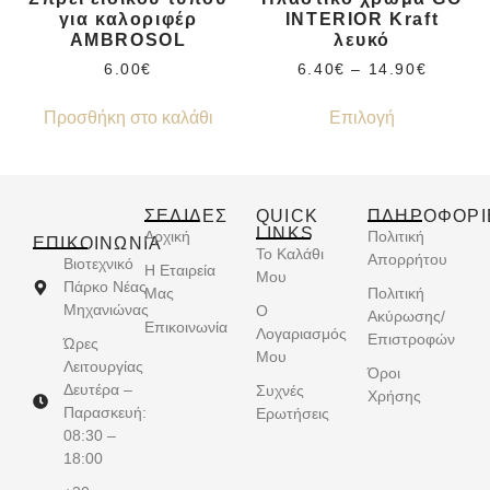
για καλοριφέρ
INTERIOR Kraft
AMBROSOL
λευκό
6.00
€
6.40
€
–
14.90
€
Προσθήκη στο καλάθι
Επιλογή
ΣΕΛΙΔΕΣ
QUICK
ΠΛΗΡΟΦΟΡΙ
LINKS
Αρχική
Πολιτική
ΕΠΙΚΟΙΝΩΝΊΑ
Το Καλάθι
Απορρήτου
Βιοτεχνικό
Η Εταιρεία
Μου
Πάρκο Νέας
Μας
Πολιτική
Μηχανιώνας
Ο
Ακύρωσης/
Επικοινωνία
Λογαριασμός
Επιστροφών
Ώρες
Μου
Λειτουργίας
Όροι
Δευτέρα –
Συχνές
Χρήσης
Παρασκευή:
Ερωτήσεις
08:30 –
18:00