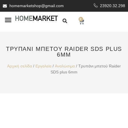
homemarketshop@gmail.com
23920.32.298
0
ΕΊΔΗ ΥΓΙΕΙΝΗΣ
ΕΠΕΝΔΥΤΙΚΆ ΥΛΙΚΆ
ΤΡΥΠΆΝΙ ΜΠΕΤΟΎ RAIDER SDS PLUS
6MM
Αρχική σελίδα
/
Εργαλεία
/
Αναλώσιμα
/ Τρυπάνι μπετού Raider
SDS plus 6mm