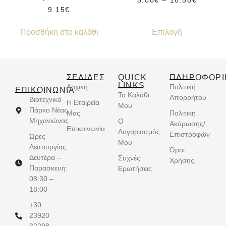
5.00
€
–
16.50
€
9.15
€
Προσθήκη στο καλάθι
Επιλογή
ΣΕΛΙΔΕΣ
QUICK
ΠΛΗΡΟΦΟΡΙ
LINKS
Αρχική
Πολιτική
ΕΠΙΚΟΙΝΩΝΊΑ
Το Καλάθι
Απορρήτου
Βιοτεχνικό
Η Εταιρεία
Μου
Πάρκο Νέας
Μας
Πολιτική
Μηχανιώνας
Ο
Ακύρωσης/
Επικοινωνία
Λογαριασμός
Επιστροφών
Ώρες
Μου
Λειτουργίας
Όροι
Δευτέρα –
Συχνές
Χρήσης
Παρασκευή:
Ερωτήσεις
08:30 –
18:00
+30
23920