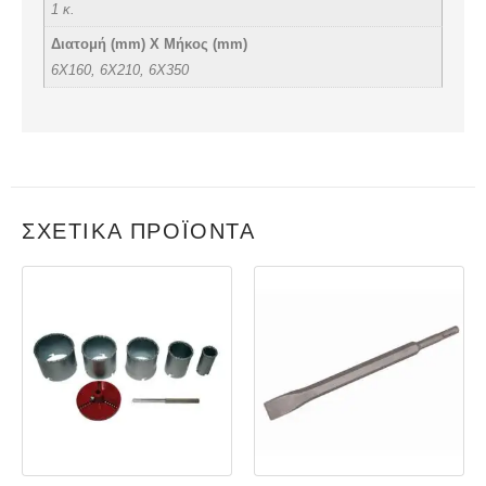
1 κ.
Διατομή (mm) Χ Μήκος (mm)
6X160, 6X210, 6X350
ΣΧΕΤΙΚΆ ΠΡΟΪΌΝΤΑ