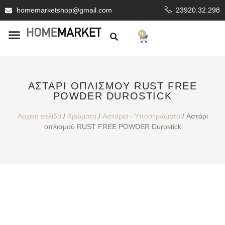
homemarketshop@gmail.com
23920.32.298
0
ΕΊΔΗ ΥΓΙΕΙΝΗΣ
ΕΠΕΝΔΥΤΙΚΆ ΥΛΙΚΆ
ΑΣΤΆΡΙ ΟΠΛΙΣΜΟΎ RUST FREE
POWDER DUROSTICK
Αρχική σελίδα
/
Χρώματα
/
Αστάρια - Υποστρώματα
/ Αστάρι
οπλισμού RUST FREE POWDER Durostick