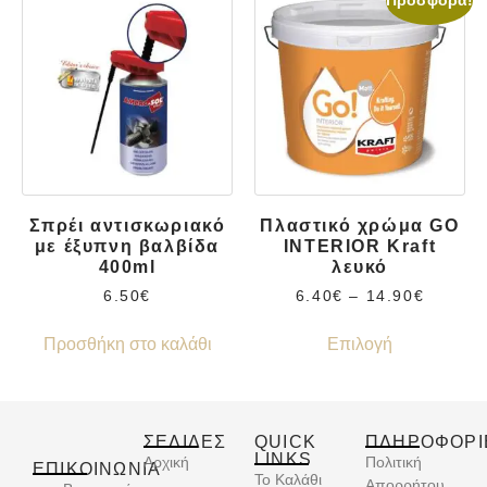
Προσφορά!
Σπρέι αντισκωριακό
Πλαστικό χρώμα GO
με έξυπνη βαλβίδα
INTERIOR Kraft
400ml
λευκό
6.50
€
6.40
€
–
14.90
€
Προσθήκη στο καλάθι
Επιλογή
ΣΕΛΙΔΕΣ
QUICK
ΠΛΗΡΟΦΟΡΙ
LINKS
Αρχική
Πολιτική
ΕΠΙΚΟΙΝΩΝΊΑ
Το Καλάθι
Απορρήτου