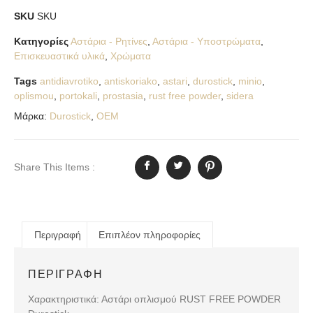
SKU
SKU
Κατηγορίες
Αστάρια - Ρητίνες
,
Αστάρια - Υποστρώματα
,
Επισκευαστικά υλικά
,
Χρώματα
Tags
antidiavrotiko
,
antiskoriako
,
astari
,
durostick
,
minio
,
oplismou
,
portokali
,
prostasia
,
rust free powder
,
sidera
Μάρκα:
Durostick
,
OEM
Share This Items :
Περιγραφή
Επιπλέον πληροφορίες
ΠΕΡΙΓΡΑΦΉ
Χαρακτηριστικά: Αστάρι οπλισμού RUST FREE POWDER