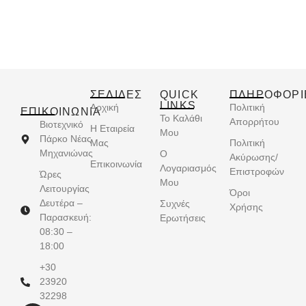
ΣΕΛΙΔΕΣ
QUICK
ΠΛΗΡΟΦΟΡΙ
LINKS
Αρχική
Πολιτική
ΕΠΙΚΟΙΝΩΝΊΑ
Το Καλάθι
Απορρήτου
Βιοτεχνικό
Η Εταιρεία
Μου
Πάρκο Νέας
Μας
Πολιτική
Μηχανιώνας
Ο
Ακύρωσης/
Επικοινωνία
Λογαριασμός
Επιστροφών
Ώρες
Μου
Λειτουργίας
Όροι
Δευτέρα –
Συχνές
Χρήσης
Παρασκευή:
Ερωτήσεις
08:30 –
18:00
+30
23920
32298