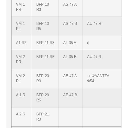
VM 1
BFP 10
AS 47 A
RR
R3
VM 1
BFP 10
AS 47 B
AU 47 R
RL
R5
A1 R2
BFP 11 R3
AL 35 A
ή
VM 2
BFP 11 R5
AL 35 B
AU 47 R
RR
VM 2
BFP 20
AE 47 A
+ ΦΛΑΝΤΖΑ
RL
R3
Φ54
A 1 R
BFP 20
AE 47 B
R5
A 2 R
BFP 21
R3