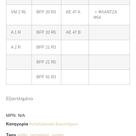
VM 2 RL
BFP 20 R3
AE 47 A
+ ΦΛΑΝΤΖΑ
Φ54
A 1 R
BFP 20 R5
AE 47 B
A 2 R
BFP 21 R3
BFP 21 R5
BFP 41 R3
Εξαντλημένο
MPN:
N/A
Κατηγορία
Ανταλλακτικά Καυστήρων
Tags
antlia
,
petrelaiou
,
suntec