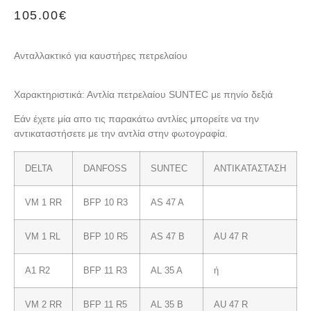
105.00
€
Ανταλλακτικό για καυστήρες πετρελαίου
Χαρακτηριστικά: Αντλία πετρελαίου SUNTEC με πηνίο δεξιά
Εάν έχετε μία απο τις παρακάτω αντλίες μπορείτε να την
αντικαταστήσετε με την αντλία στην φωτογραφία.
DELTA
DANFOSS
SUNTEC
ΑΝΤΙΚΑΤΑΣΤΑΣΗ
VM 1 RR
BFP 10 R3
AS 47 A
VM 1 RL
BFP 10 R5
AS 47 B
AU 47 R
A1 R2
BFP 11 R3
AL 35 A
ή
VM 2 RR
BFP 11 R5
AL 35 B
AU 47 R