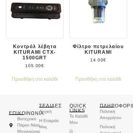
Κοντρόλ λέβητα
Φίλτρο πετρελαίου
KITURAMI CTX-
KITURAMI
1500GRT
14.00
€
105.00
€
Προσθήκη στο καλάθι
Προσθήκη στο καλάθι
ΣΕΛΙΔΕΣ
QUICK
ΠΛΗΡΟΦΟΡΙ
LINKS
Αρχική
Πολιτική
ΕΠΙΚΟΙΝΩΝΊΑ
Το Καλάθι
Απορρήτου
Βιοτεχνικό
Η Εταιρεία
Μου
Πάρκο Νέας
Μας
Πολιτική
Μηχανιώνας
Ο