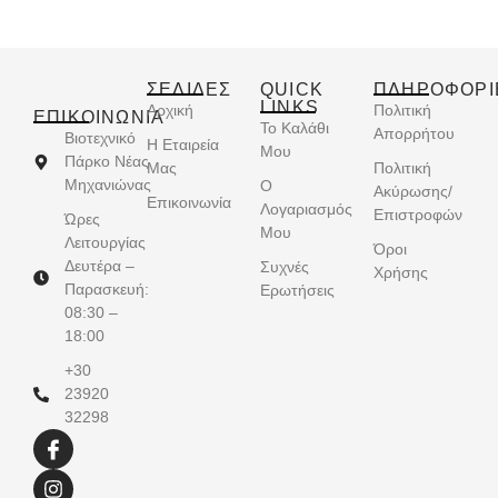
ΣΕΛΙΔΕΣ
QUICK
ΠΛΗΡΟΦΟΡΙ
LINKS
Αρχική
Πολιτική
ΕΠΙΚΟΙΝΩΝΊΑ
Το Καλάθι
Απορρήτου
Βιοτεχνικό
Η Εταιρεία
Μου
Πάρκο Νέας
Μας
Πολιτική
Μηχανιώνας
Ο
Ακύρωσης/
Επικοινωνία
Λογαριασμός
Επιστροφών
Ώρες
Μου
Λειτουργίας
Όροι
Δευτέρα –
Συχνές
Χρήσης
Παρασκευή:
Ερωτήσεις
08:30 –
18:00
+30
23920
32298