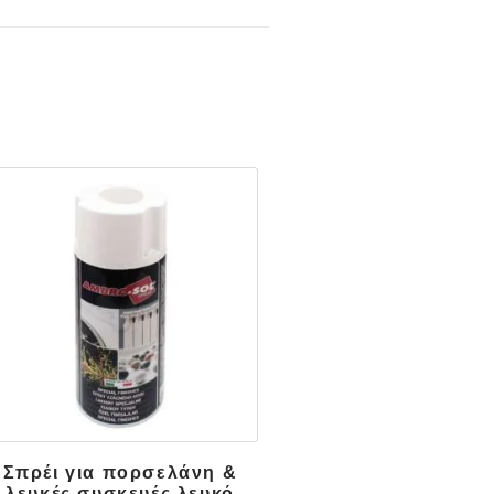
Σπρέι για πορσελάνη &
λευκές συσκευές λευκό