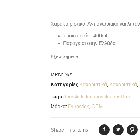
Χαρακτηριστικά: Αντισκωριακό και λιπ
Συσκευασία : 400ml
Παράγεται στην Ελλάδα
Εξαντλημένο
MPN:
N/A
Κατηγορίες
Καθαριστικά
,
Καθαριστικά
,
Tags
durostick
,
katharistiko
,
rust free
Μάρκα:
Durostick
,
OEM
Share This Items :