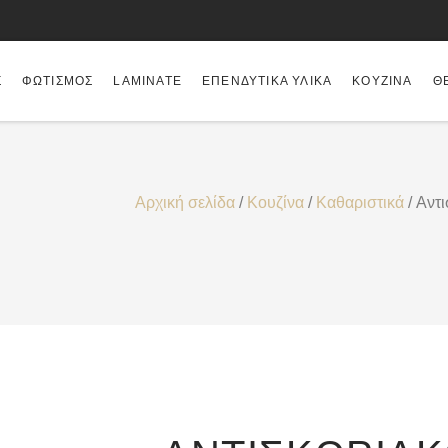
Σ
ΦΩΤΙΣΜΌΣ
LAMINATE
ΕΠΕΝΔΥΤΙΚΆ ΥΛΙΚΆ
ΚΟΥΖΊΝΑ
Θ
Αρχική σελίδα
/
Κουζίνα
/
Καθαριστικά
/ Αντι