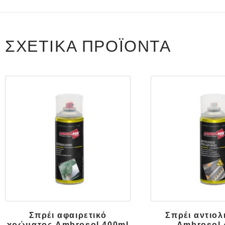
ΣΧΕΤΙΚΆ ΠΡΟΪΌΝΤΑ
Σπρέι αφαιρετικό
Σπρέι αντιολ
χρώματος Ambrosol 400ml
Ambrosol 