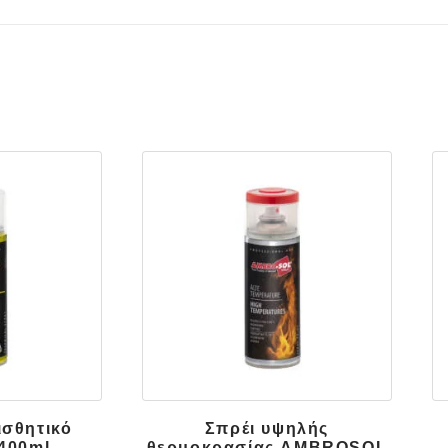
ισθητικό
Σπρέι υψηλής
400ml
θερμοκρασίας AMBROSOL