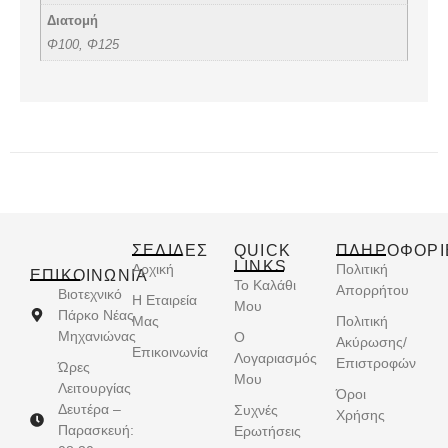
Διατομή
Φ100, Φ125
ΣΕΛΙΔΕΣ
QUICK
ΠΛΗΡΟΦΟΡΙ
LINKS
Αρχική
Πολιτική
ΕΠΙΚΟΙΝΩΝΊΑ
Το Καλάθι
Απορρήτου
Βιοτεχνικό
Η Εταιρεία
Μου
Πάρκο Νέας
Μας
Πολιτική
Μηχανιώνας
Ο
Ακύρωσης/
Επικοινωνία
Λογαριασμός
Επιστροφών
Ώρες
Μου
Λειτουργίας
Όροι
Δευτέρα –
Συχνές
Χρήσης
Παρασκευή:
Ερωτήσεις