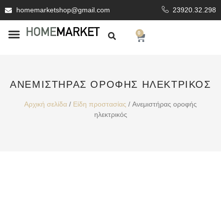
homemarketshop@gmail.com
23920.32.298
0
ΕΊΔΗ ΥΓΙΕΙΝΗΣ
ΕΠΕΝΔΥΤΙΚΆ ΥΛΙΚΆ
ΑΝΕΜΙΣΤΉΡΑΣ ΟΡΟΦΉΣ ΗΛΕΚΤΡΙΚΌΣ
Αρχική σελίδα
/
Είδη προστασίας
/ Ανεμιστήρας οροφής
ηλεκτρικός