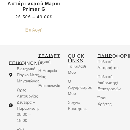
Αστάρι νερού Mapei
Primer G
26.50
€
–
43.00
€
Επιλογή
ΣΕΛΙΔΕΣ
QUICK
ΠΛΗΡΟΦΟΡΙ
LINKS
Αρχική
Πολιτική
ΕΠΙΚΟΙΝΩΝΊΑ
Το Καλάθι
Απορρήτου
Βιοτεχνικό
Η Εταιρεία
Μου
Πάρκο Νέας
Μας
Πολιτική
Μηχανιώνας
Ο
Ακύρωσης/
Επικοινωνία
Λογαριασμός
Επιστροφών
Ώρες
Μου
Λειτουργίας
Όροι
Δευτέρα –
Συχνές
Χρήσης
Παρασκευή:
Ερωτήσεις
08:30 –
18:00
+30