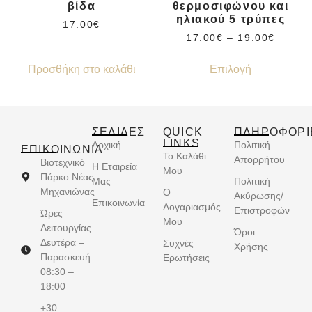
βίδα
θερμοσιφώνου και
ηλιακού 5 τρύπες
17.00
€
17.00
€
–
19.00
€
Προσθήκη στο καλάθι
Επιλογή
ΣΕΛΙΔΕΣ
QUICK
ΠΛΗΡΟΦΟΡΙ
LINKS
Αρχική
Πολιτική
ΕΠΙΚΟΙΝΩΝΊΑ
Το Καλάθι
Απορρήτου
Βιοτεχνικό
Η Εταιρεία
Μου
Πάρκο Νέας
Μας
Πολιτική
Μηχανιώνας
Ο
Ακύρωσης/
Επικοινωνία
Λογαριασμός
Επιστροφών
Ώρες
Μου
Λειτουργίας
Όροι
Δευτέρα –
Συχνές
Χρήσης
Παρασκευή:
Ερωτήσεις
08:30 –
18:00
+30