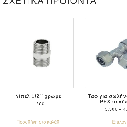
ΣΧΕΤΙΚΆ ΠΡΟΪΌΝΤΑ
Νίπελ 1/2΄΄ χρωμέ
Ταφ για σωλήν
PEX συνδ
1.20
€
3.30
€
–
4
Προσθήκη στο καλάθι
Επιλογ