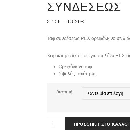
ΣΥΝΔΈΣΕΩΣ
3.10
€
–
13.20
€
Ταφ συνδέσεως PEX ορειχάλκινο σε διά
Χαρακτηριστικά: Ταφ για σωλήνα PEX 
Ορειχάλκινο ταφ
Υψηλής ποιότητας
Διατομή
ΠΡΟΣΘΉΚΗ ΣΤΟ ΚΑΛΆΘΙ