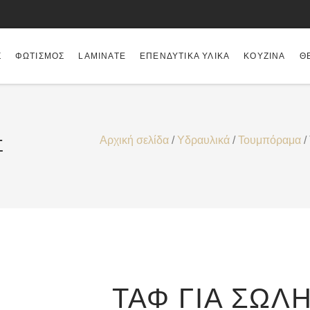
Σ
ΦΩΤΙΣΜΌΣ
LAMINATE
ΕΠΕΝΔΥΤΙΚΆ ΥΛΙΚΆ
ΚΟΥΖΊΝΑ
Θ
Αρχική σελίδα
/
Υδραυλικά
/
Τουμπόραμα
/
Σ
ΤΑΦ ΓΙΑ ΣΩΛ