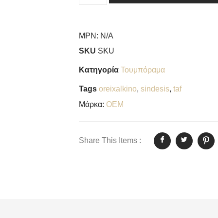
MPN:
N/A
SKU
SKU
Κατηγορία
Τουμπόραμα
Tags
oreixalkino
,
sindesis
,
taf
Μάρκα:
OEM
Share This Items :