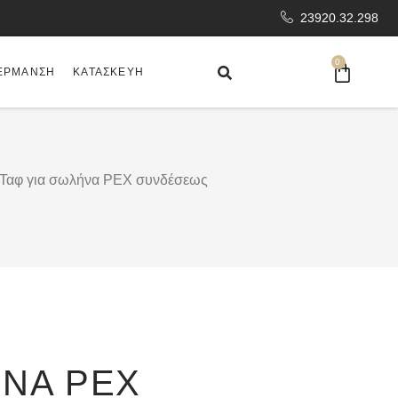
23920.32.298
0
ΈΡΜΑΝΣΗ
ΚΑΤΑΣΚΕΥΉ
 Ταφ για σωλήνα PEX συνδέσεως
ΉΝΑ PEX