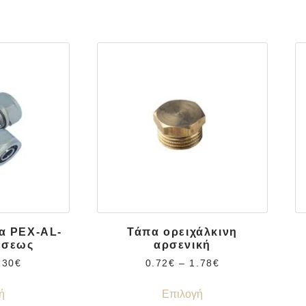
α PEX-AL-
Τάπα ορειχάλκινη
έσεως
αρσενική
.30
€
0.72
€
–
1.78
€
ή
Επιλογή