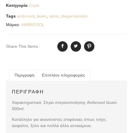
Κατηγορία
Σπρέι
Tags
ambrosol
,
leuko
,
sprei
,
steganopoiisis
Μάρκα:
AMBROSOL
Share This Items :
Περιγραφή
Επιπλέον πληροφορίες
ΠΕΡΙΓΡΑΦΉ
Χαρακτηριστικά: Σπρέι στεγανοποίησης Ambrosol λευκό
500ml
Κατάλληλο για ακανόνιστες επιφάνειες όπως τοίχο,
άσφαλτο, ξύλο και πολλά άλλα αντικείμενα.