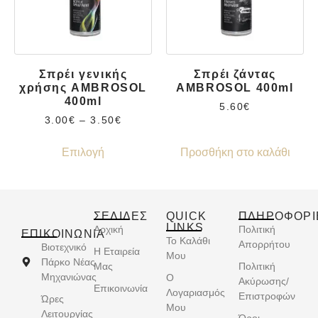
Σπρέι γενικής
Σπρέι ζάντας
χρήσης AMBROSOL
AMBROSOL 400ml
400ml
5.60
€
3.00
€
–
3.50
€
Επιλογή
Προσθήκη στο καλάθι
ΣΕΛΙΔΕΣ
QUICK
ΠΛΗΡΟΦΟΡΙ
LINKS
Αρχική
Πολιτική
ΕΠΙΚΟΙΝΩΝΊΑ
Το Καλάθι
Απορρήτου
Βιοτεχνικό
Η Εταιρεία
Μου
Πάρκο Νέας
Μας
Πολιτική
Μηχανιώνας
Ο
Ακύρωσης/
Επικοινωνία
Λογαριασμός
Επιστροφών
Ώρες
Μου
Λειτουργίας
Όροι