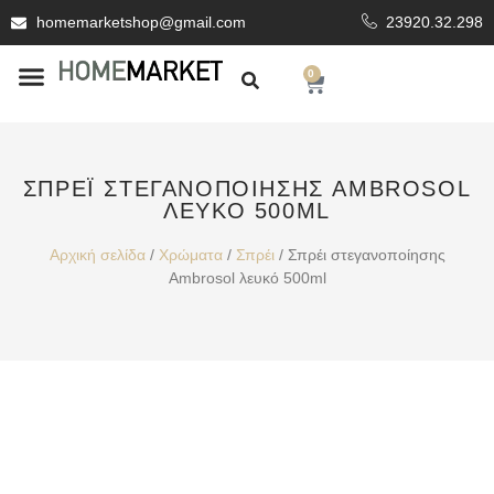
homemarketshop@gmail.com
23920.32.298
0
ΕΊΔΗ ΥΓΙΕΙΝΗΣ
ΕΠΕΝΔΥΤΙΚΆ ΥΛΙΚΆ
ΣΠΡΈΙ ΣΤΕΓΑΝΟΠΟΊΗΣΗΣ AMBROSOL
ΛΕΥΚΌ 500ML
Αρχική σελίδα
/
Χρώματα
/
Σπρέι
/ Σπρέι στεγανοποίησης
Ambrosol λευκό 500ml