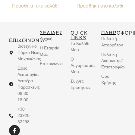
Προσθήκη στο καλάθι
Προσθήκη στο καλάθι
ΣΕΛΙΔΕΣ
QUICK
ΠΛΗΡΟΦΟΡΙ
LINKS
Αρχική
Πολιτική
ΕΠΙΚΟΙΝΩΝΊΑ
Το Καλάθι
Απορρήτου
Βιοτεχνικό
Η Εταιρεία
Μου
Πάρκο Νέας
Μας
Πολιτική
Μηχανιώνας
Ο
Ακύρωσης/
Επικοινωνία
Λογαριασμός
Επιστροφών
Ώρες
Μου
Λειτουργίας
Όροι
Δευτέρα –
Συχνές
Χρήσης
Παρασκευή:
Ερωτήσεις
08:30 –
18:00
+30
23920
32298