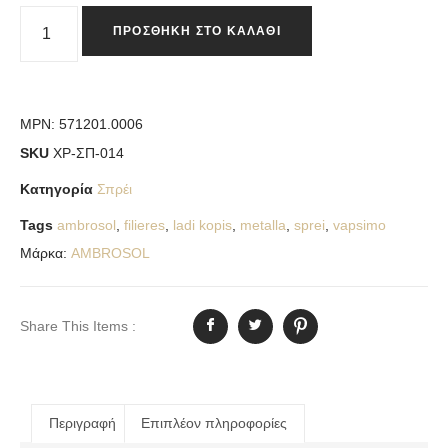
ΠΡΟΣΘΉΚΗ ΣΤΟ ΚΑΛΆΘΙ
MPN:
571201.0006
SKU
ΧΡ-ΣΠ-014
Κατηγορία
Σπρέι
Tags
ambrosol
,
filieres
,
ladi kopis
,
metalla
,
sprei
,
vapsimo
Μάρκα:
AMBROSOL
Share This Items :
Περιγραφή
Επιπλέον πληροφορίες