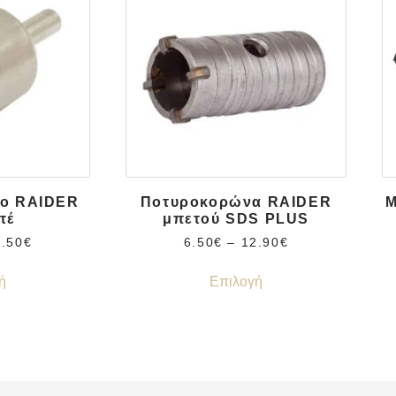
ο RAIDER
Ποτυροκορώνα RAIDER
Μ
τέ
μπετού SDS PLUS
3.50
€
6.50
€
–
12.90
€
ή
Επιλογή