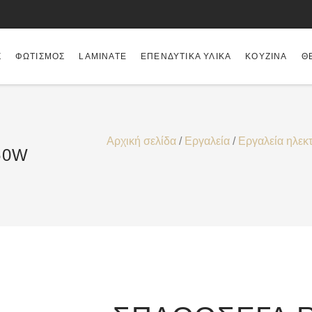
Σ
ΦΩΤΙΣΜΌΣ
LAMINATE
ΕΠΕΝΔΥΤΙΚΆ ΥΛΙΚΆ
ΚΟΥΖΊΝΑ
Θ
Αρχική σελίδα
/
Εργαλεία
/
Εργαλεία ηλεκ
50W