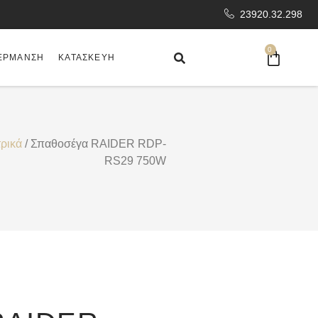
23920.32.298
0
ΈΡΜΑΝΣΗ
ΚΑΤΑΣΚΕΥΉ
τρικά
/ Σπαθοσέγα RAIDER RDP-
RS29 750W