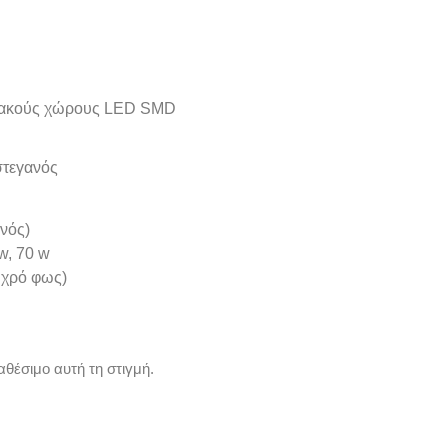
ικιακούς χώρους LED SMD
στεγανός
ανός)
 w, 70 w
υχρό φως)
αθέσιμο αυτή τη στιγμή.