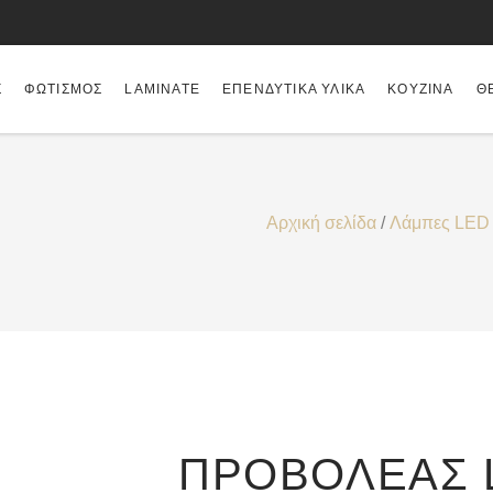
Σ
ΦΩΤΙΣΜΌΣ
LAMINATE
ΕΠΕΝΔΥΤΙΚΆ ΥΛΙΚΆ
ΚΟΥΖΊΝΑ
Θ
Αρχική σελίδα
/
Λάμπες LED
ΠΡΟΒΟΛΈΑΣ 