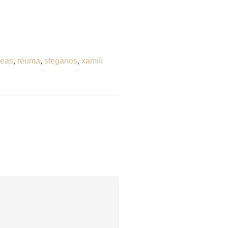
leas
,
reuma
,
steganos
,
xamili