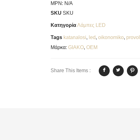
MPN:
N/A
SKU
SKU
Κατηγορία
Λάμπες LED
Tags
katanalosi
,
led
,
oikonomiko
,
provo
Μάρκα:
GIAKO
,
OEM
Share This Items :