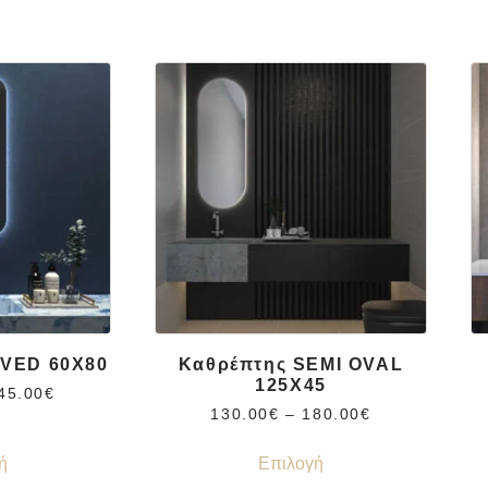
VED 60Χ80
Καθρέπτης SEMI OVAL
125Χ45
45.00
€
130.00
€
–
180.00
€
ή
Επιλογή