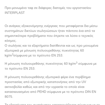
Προ-μονωμένο ταφ σε διάφορες διατομές του εργοστασίου
INTERPLAST
Οι ανάγκες εξοικονόμησης ενέργειας που μεταφέρεται δια μέσω
συστημάτων δικτύων σωληνώσεων ήταν πάντοτε ένα από τα
σημαντικότερα προβλήματα που έπρεπε να λύσει ο τεχνικός
κόσμος.
Ο σωλήνας και τα εξαρτήματα διατίθενται και ως προ μονωμένα
εξωτερικά με μόνωση πολυουρεθάνης πυκνότητας 60
3
kg/m
σύμφωνα με το πρότυπο EN 253.
3
Η μόνωση πολυουρεθάνης πυκνότητας 60 kg/m
σύμφωνα με
το πρότυπο EN 253.
Η μόνωση πολυουρεθάνης εξωτερικά φέρει ένα περίβλημα
προστασίας από εξωτερικής καταπονήσεις από την UV
ακτινοβολία καθώς και από την υγρασία το οποίο είναι
κατασκευασμένο από PEHD σύμφωνα με το πρότυπο DIN EN
8075.
Τα εξαρτήματα του συστήματος κατασκευάζονται σύμφωνα με το