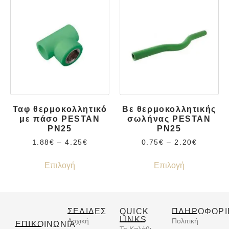
Ταφ θερμοκολλητικό
Βε θερμοκολλητικής
με πάσο PESTAN
σωλήνας PESTAN
PN25
PN25
1.88
€
–
4.25
€
0.75
€
–
2.20
€
Επιλογή
Επιλογή
ΣΕΛΙΔΕΣ
QUICK
ΠΛΗΡΟΦΟΡΙ
LINKS
Αρχική
Πολιτική
ΕΠΙΚΟΙΝΩΝΊΑ
Το Καλάθι