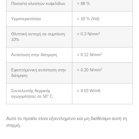
Ποσοστό κλειστών κυψελίδων
> 88 %
Υγροπερατότητα
< 10 % (Vol)
2
Θλιπτική αντοχή σε συμπίεση
> 0.3 N/mm
10%
2
Αντίσταση στην διάτμηση
> 0.12 N/mm
2
Εφαπτόμενικη αντίσταση στην
> 0.20 N/mm
διάτμηση
Συντελεστής θερμικής
< 0.03 W/mK
αγωγιμότητας σε 50° C
Αυτό το προϊόν είναι εξαντλημένο και μη διαθέσιμο αυτή τη
στιγμή.