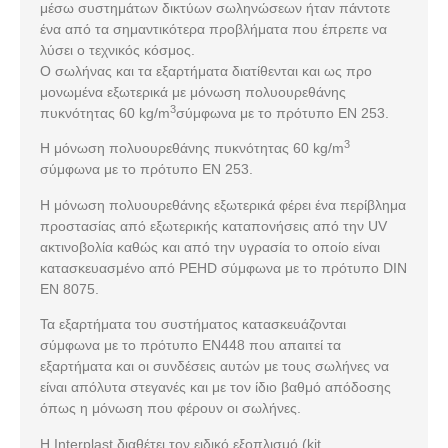
μέσω συστημάτων δικτύων σωληνώσεων ήταν πάντοτε
ένα από τα σημαντικότερα προβλήματα που έπρεπε να
λύσει ο τεχνικός κόσμος.
Ο σωλήνας και τα εξαρτήματα διατίθενται και ως προ
μονωμένα εξωτερικά με μόνωση πολυουρεθάνης
3
πυκνότητας 60 kg/m
σύμφωνα με το πρότυπο EN 253.
3
Η μόνωση πολυουρεθάνης πυκνότητας 60 kg/m
σύμφωνα με το πρότυπο EN 253.
Η μόνωση πολυουρεθάνης εξωτερικά φέρει ένα περίβλημα
προστασίας από εξωτερικής καταπονήσεις από την UV
ακτινοβολία καθώς και από την υγρασία το οποίο είναι
κατασκευασμένο από PEHD σύμφωνα με το πρότυπο DIN
EN 8075.
Τα εξαρτήματα του συστήματος κατασκευάζονται
σύμφωνα με το πρότυπο EN448 που απαιτεί τα
εξαρτήματα και οι συνδέσεις αυτών με τους σωλήνες να
είναι απόλυτα στεγανές και με τον ίδιο βαθμό απόδοσης
όπως η μόνωση που φέρουν οι σωλήνες.
H Interplast διαθέτει τον ειδικό εξοπλισμό (kit