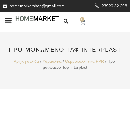
homemarketshop@gmail.com
23920.32.298
0
ΕΊΔΗ ΥΓΙΕΙΝΗΣ
ΕΠΕΝΔΥΤΙΚΆ ΥΛΙΚΆ
ΠΡΟ-ΜΟΝΩΜΈΝΟ ΤΑΦ INTERPLAST
Αρχική σελίδα
/
Υδραυλικά
/
Θερμοκολλητικά PPR
/ Προ-
μονωμένο Ταφ Interplast