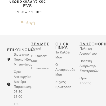
θερμοκολλητικός
EVS
9.90
€
–
11.90
€
Επιλογή
ΣΕΛΙΔΕΣ
QUICK
ΠΛΗΡΟΦΟΡΙ
LINKS
Αρχική
Πολιτική
ΕΠΙΚΟΙΝΩΝΊΑ
Το Καλάθι
Απορρήτου
Βιοτεχνικό
Η Εταιρεία
Μου
Πάρκο Νέας
Μας
Πολιτική
Μηχανιώνας
Ο
Ακύρωσης/
Επικοινωνία
Λογαριασμός
Επιστροφών
Ώρες
Μου
Λειτουργίας
Όροι
Δευτέρα –
Συχνές
Χρήσης
Παρασκευή:
Ερωτήσεις
08:30 –
18:00
+30