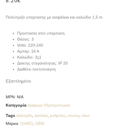
8.20
€
Πολύπριζο υπέρτασης με ασφάλεια και καλώδιο 1,5 m
Προστασία από υπέρταση
Θέσεις: 3
Volts: 220-240
Αμπέρ: 16 Α
Καλώδιο: 3χ1
Δείκτης στεγανότητας: IP 20
Διαθέτει πιστοποίηση
Εξαντλημένο
MPN:
N/A
Κατηγορία
Διάφορα Ηλεκτρολογικά
Tags
diakoptis
,
ipertasi
,
poliprizo
,
reuma
,
vlavi
Μάρκα:
GIAKO
,
OEM