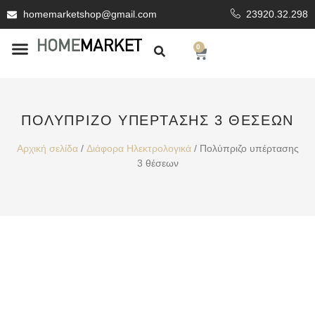
homemarketshop@gmail.com
23920.32.298
0
ΕΊΔΗ ΥΓΙΕΙΝΗΣ
ΕΠΕΝΔΥΤΙΚΆ ΥΛΙΚΆ
ΠΟΛΎΠΡΙΖΟ ΥΠΈΡΤΑΣΗΣ 3 ΘΈΣΕΩΝ
Αρχική σελίδα
/
Διάφορα Ηλεκτρολογικά
/ Πολύπριζο υπέρτασης
3 θέσεων