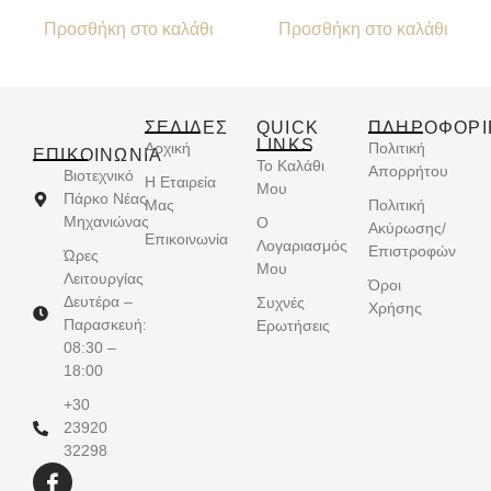
Προσθήκη στο καλάθι
Προσθήκη στο καλάθι
ΣΕΛΙΔΕΣ
QUICK
ΠΛΗΡΟΦΟΡΙ
LINKS
Αρχική
Πολιτική
ΕΠΙΚΟΙΝΩΝΊΑ
Το Καλάθι
Απορρήτου
Βιοτεχνικό
Η Εταιρεία
Μου
Πάρκο Νέας
Μας
Πολιτική
Μηχανιώνας
Ο
Ακύρωσης/
Επικοινωνία
Λογαριασμός
Επιστροφών
Ώρες
Μου
Λειτουργίας
Όροι
Δευτέρα –
Συχνές
Χρήσης
Παρασκευή:
Ερωτήσεις
08:30 –
18:00
+30
23920
32298