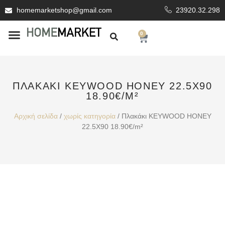
homemarketshop@gmail.com
23920.32.298
0
ΕΊΔΗ ΥΓΙΕΙΝΗΣ
ΕΠΕΝΔΥΤΙΚΆ ΥΛΙΚΆ
ΠΛΑΚΆΚΙ KEYWOOD HONEY 22.5X90
18.90€/M²
Αρχική σελίδα
/
χωρίς κατηγορία
/ Πλακάκι KEYWOOD HONEY
22.5X90 18.90€/m²