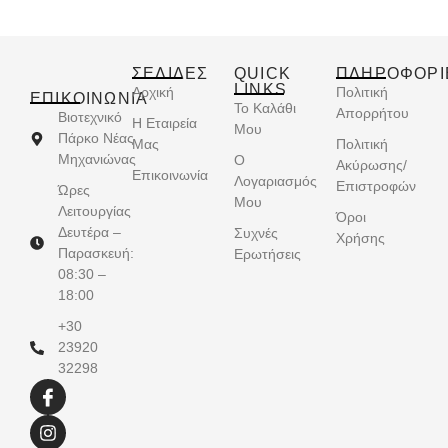
ΣΕΛΙΔΕΣ
QUICK
ΠΛΗΡΟΦΟΡΙ
LINKS
Αρχική
Πολιτική
ΕΠΙΚΟΙΝΩΝΊΑ
Το Καλάθι
Απορρήτου
Βιοτεχνικό
Η Εταιρεία
Μου
Πάρκο Νέας
Μας
Πολιτική
Μηχανιώνας
Ο
Ακύρωσης/
Επικοινωνία
Λογαριασμός
Επιστροφών
Ώρες
Μου
Λειτουργίας
Όροι
Δευτέρα –
Συχνές
Χρήσης
Παρασκευή:
Ερωτήσεις
08:30 –
18:00
+30
23920
32298