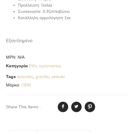
Προέλευση: Ιταλία
Συσκευασία: 0,91m/κιβώτιο
Κατάλληλη αρμολόγηση 1εκ.
Εξαντλημένο
MPN:
N/A
Κατηγορία
Είδη προστασίας
Tags
ependisi
,
granitis
,
plakaki
Μάρκα:
OEM
Share This Items :