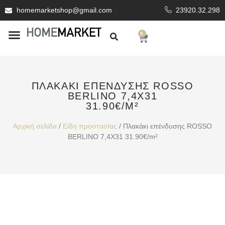
homemarketshop@gmail.com
23920.32.298
0
ΕΊΔΗ ΥΓΙΕΙΝΗΣ
ΕΠΕΝΔΥΤΙΚΆ ΥΛΙΚΆ
ΠΛΑΚΆΚΙ ΕΠΈΝΔΥΣΗΣ ROSSO
BERLINO 7,4X31
31.90€/M²
Αρχική σελίδα
/
Είδη προστασίας
/ Πλακάκι επένδυσης ROSSO
BERLINO 7,4X31 31.90€/m²