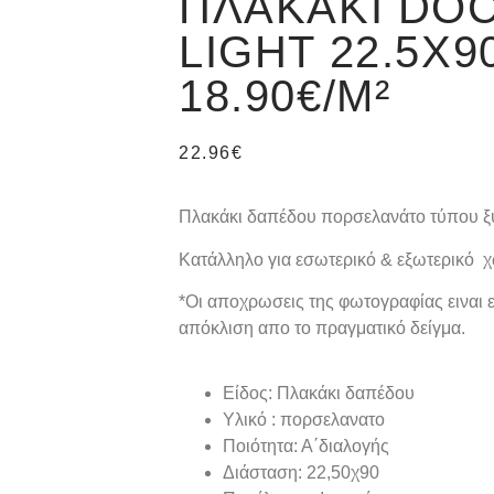
ΠΛΑΚΆΚΙ DO
LIGHT 22.5X9
18.90€/M²
22.96
€
Πλακάκι δαπέδου πορσελανάτο τύπου ξύλ
Κατάλληλο για εσωτερικό & εξωτερικό 
*Oι αποχρωσεις της φωτογραφίας ειναι ε
απόκλιση απο το πραγματικό δείγμα.
Είδος: Πλακάκι δαπέδου
Υλικό : πορσελανατο
Ποιότητα: Α΄διαλογής
Διάσταση: 22,50χ90