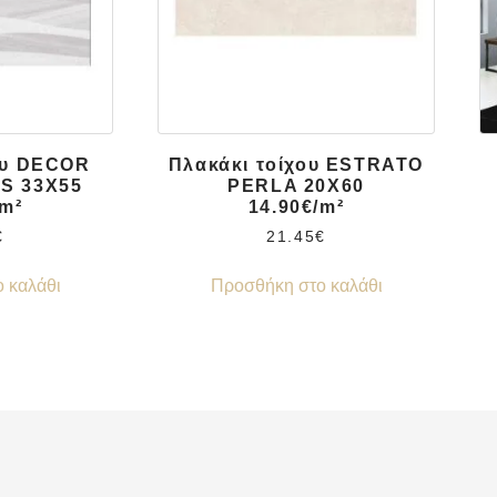
ου DECOR
Πλακάκι τοίχου ESTRATO
S 33X55
PERLA 20X60
/m²
14.90€/m²
€
21.45
€
 καλάθι
Προσθήκη στο καλάθι