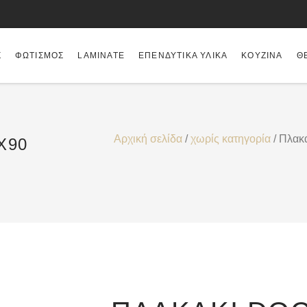
Σ
ΦΩΤΙΣΜΌΣ
LAMINATE
ΕΠΕΝΔΥΤΙΚΆ ΥΛΙΚΆ
ΚΟΥΖΊΝΑ
Θ
Αρχική σελίδα
/
χωρίς κατηγορία
/ Πλα
X90