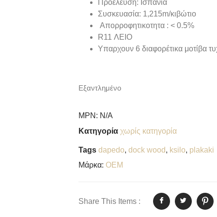
Προέλευση: Ισπανία
Συσκευασία: 1,215m/κιβώτιο
Απορροφητικοτητα : < 0.5%
R11 ΛΕΙΟ
Υπαρχουν 6 διαφορέτικα μοτίβα τυ
Εξαντλημένο
MPN:
N/A
Κατηγορία
χωρίς κατηγορία
Tags
dapedo
,
dock wood
,
ksilo
,
plakaki
Μάρκα:
OEM
Share This Items :