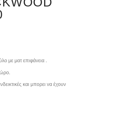
CKWOOD
0
ο με ματ επιφάνεια .
χώρο.
νδεικτικές και μπορει να έχουν