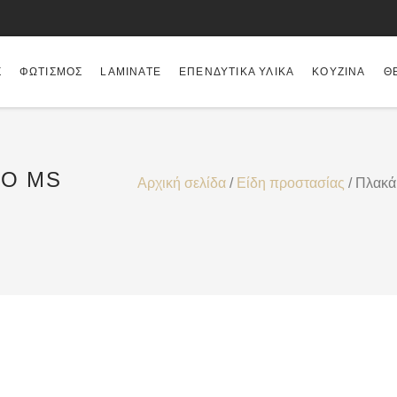
Σ
ΦΩΤΙΣΜΌΣ
LAMINATE
ΕΠΕΝΔΥΤΙΚΆ ΥΛΙΚΆ
ΚΟΥΖΊΝΑ
Θ
CO MS
Αρχική σελίδα
/
Είδη προστασίας
/ Πλακ