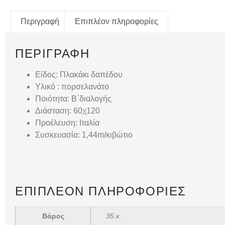
Περιγραφή
Επιπλέον πληροφορίες
ΠΕΡΙΓΡΑΦΉ
Είδος: Πλακάκι δαπέδου
Υλικό : πορσελανάτο
Ποιότητα: B΄διαλογής
Διάσταση: 60χ120
Προέλευση: Ιταλία
Συσκευασία: 1,44m/κιβώτιο
ΕΠΙΠΛΈΟΝ ΠΛΗΡΟΦΟΡΊΕΣ
Βάρος
35 κ.