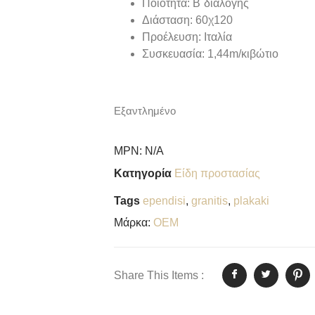
Ποιότητα: B΄διαλογής
Διάσταση: 60χ120
Προέλευση: Ιταλία
Συσκευασία: 1,44m/κιβώτιο
Εξαντλημένο
MPN:
N/A
Κατηγορία
Είδη προστασίας
Tags
ependisi
,
granitis
,
plakaki
Μάρκα:
OEM
Share This Items :