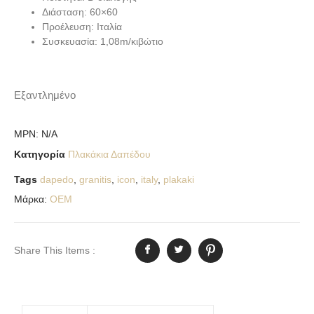
Διάσταση: 60×60
Προέλευση: Ιταλία
Συσκευασία: 1,08m/κιβώτιο
Εξαντλημένο
MPN:
N/A
Κατηγορία
Πλακάκια Δαπέδου
Tags
dapedo
,
granitis
,
icon
,
italy
,
plakaki
Μάρκα:
OEM
Share This Items :