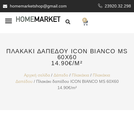
homemarketshop@gmail.com
23920.32.298
0
ΕΊΔΗ ΥΓΙΕΙΝΗΣ
ΕΠΕΝΔΥΤΙΚΆ ΥΛΙΚΆ
ΠΛΑΚΆΚΙ ΔΑΠΈΔΟΥ ICON BIANCO MS
60X60
14.90€/M²
Αρχική σελίδα
/
Δάπεδο
/
Πλακάκια
/
Πλακάκια
Δαπέδου
/ Πλακάκι δαπέδου ICON BIANCO MS 60X60
14.90€/m²