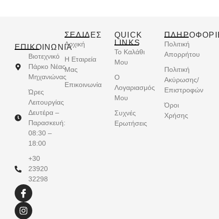
ΣΕΛΙΔΕΣ
QUICK
ΠΛΗΡΟΦΟΡΙ
LINKS
Αρχική
Πολιτική
ΕΠΙΚΟΙΝΩΝΊΑ
Το Καλάθι
Απορρήτου
Βιοτεχνικό
Η Εταιρεία
Μου
Πάρκο Νέας
Μας
Πολιτική
Μηχανιώνας
Ο
Ακύρωσης/
Επικοινωνία
Λογαριασμός
Επιστροφών
Ώρες
Μου
Λειτουργίας
Όροι
Δευτέρα –
Συχνές
Χρήσης
Παρασκευή:
Ερωτήσεις
08:30 –
18:00
+30
23920
32298