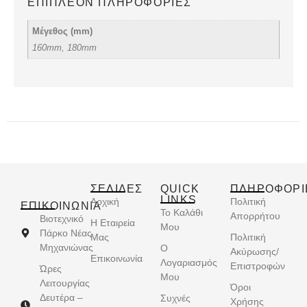
ΕΠΙΠΛΈΟΝ ΠΛΗΡΟΦΟΡΊΕΣ
Μέγεθος (mm)
160mm, 180mm
ΣΕΛΙΔΕΣ
QUICK
ΠΛΗΡΟΦΟΡΙ
LINKS
Αρχική
Πολιτική
ΕΠΙΚΟΙΝΩΝΊΑ
Το Καλάθι
Απορρήτου
Βιοτεχνικό
Η Εταιρεία
Μου
Πάρκο Νέας
Μας
Πολιτική
Μηχανιώνας
Ο
Ακύρωσης/
Επικοινωνία
Λογαριασμός
Επιστροφών
Ώρες
Μου
Λειτουργίας
Όροι
Δευτέρα –
Συχνές
Χρήσης